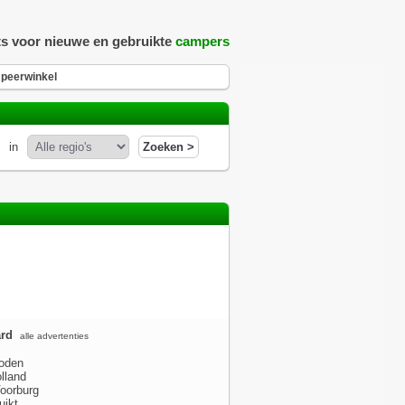
ts voor nieuwe en gebruikte
campers
peerwinkel
in
rd
alle advertenties
oden
lland
oorburg
uikt