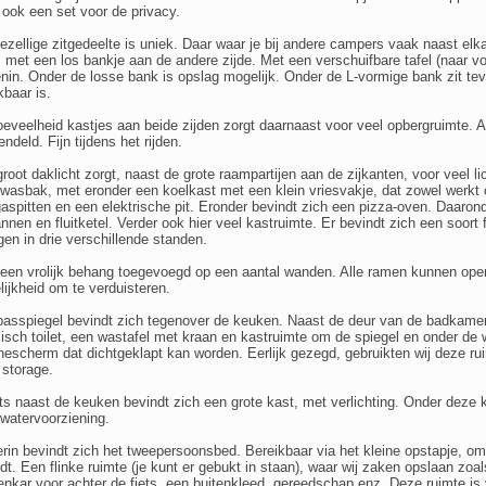
ook een set voor de privacy.
ezellige zitgedeelte is uniek. Daar waar je bij andere campers vaak naast elkaa
 met een los bankje aan de andere zijde. Met een verschuifbare tafel (naar vor
nin. Onder de losse bank is opslag mogelijk. Onder de L-vormige bank zit tev
kbaar is.
eveelheid kastjes aan beide zijden zorgt daarnaast voor veel opbergruimte. Al
endeld. Fijn tijdens het rijden.
root daklicht zorgt, naast de grote raampartijen aan de zijkanten, voor veel l
 wasbak, met eronder een koelkast met een klein vriesvakje, dat zowel werkt o
gaspitten en een elektrische pit. Eronder bevindt zich een pizza-oven. Daaro
nnen en fluitketel. Verder ook hier veel kastruimte. Er bevindt zich een soort 
gen in drie verschillende standen.
 een vrolijk behang toegevoegd op een aantal wanden. Alle ramen kunnen open
ijkheid om te verduisteren.
asspiegel bevindt zich tegenover de keuken. Naast de deur van de badkamer
sch toilet, een wastafel met kraan en kastruimte om de spiegel en onder de 
escherm dat dichtgeklapt kan worden. Eerlijk gezegd, gebruikten wij deze ru
 storage.
s naast de keuken bevindt zich een grote kast, met verlichting. Onder deze ka
atervoorziening.
rin bevindt zich het tweepersoonsbed. Bereikbaar via het kleine opstapje, om
dt. Een flinke ruimte (je kunt er gebukt in staan), waar wij zaken opslaan zoals
nkar voor achter de fiets, een buitenkleed, gereedschap enz. Deze ruimte is v