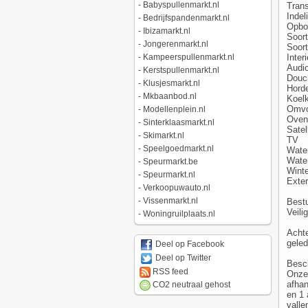
-
Babyspullenmarkt.nl
Trans
Indel
-
Bedrijfspandenmarkt.nl
Opbou
-
Ibizamarkt.nl
Soort
-
Jongerenmarkt.nl
Soort
Inter
-
Kampeerspullenmarkt.nl
Audio
-
Kerstspullenmarkt.nl
Douc
-
Klusjesmarkt.nl
Hord
-
Mkbaanbod.nl
Koel
Omvo
-
Modellenplein.nl
Oven
-
Sinterklaasmarkt.nl
Satel
-
Skimarkt.nl
TV
-
Speelgoedmarkt.nl
Water
Wate
-
Speurmarkt.be
Winte
-
Speurmarkt.nl
Exter
-
Verkoopuwauto.nl
-
Vissenmarkt.nl
Bestu
Veili
-
Woningruilplaats.nl
Achte
gele
Deel op Facebook
Deel op Twitter
Besch
RSS feed
Onze 
afhan
CO2 neutraal gehost
en 1 
valle