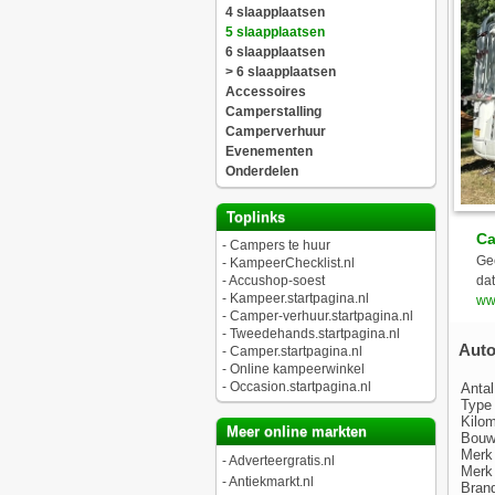
4 slaapplaatsen
5 slaapplaatsen
6 slaapplaatsen
> 6 slaapplaatsen
Accessoires
Camperstalling
Camperverhuur
Evenementen
Onderdelen
Toplinks
Ca
-
Campers te huur
Ge
-
KampeerChecklist.nl
-
Accushop-soest
dat
-
Kampeer.startpagina.nl
ww
-
Camper-verhuur.startpagina.nl
-
Tweedehands.startpagina.nl
Autot
-
Camper.startpagina.nl
-
Online kampeerwinkel
-
Occasion.startpagina.nl
Antal
Type 
Kilo
Meer online markten
Bouw
Merk
-
Adverteergratis.nl
Merk
-
Antiekmarkt.nl
Brand