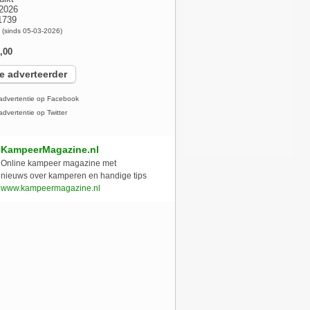
2026
1739
x
(sinds 05-03-2026)
,00
e adverteerder
advertentie op Facebook
dvertentie op Twitter
KampeerMagazine.nl
Online kampeer magazine met
nieuws over kamperen en handige tips
www.kampeermagazine.nl