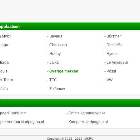
applaatsen
a Mobil
-
Bavaria
-
Bürstner
hago
-
Chausson
-
Dethleffs
-
Hobby
-
Hymer
trada
-
Laika
-
Le Voyageur
ouis
-
Overige merken
-
Pössl
er Team
-
TEC
-
VW
falia
-
Zelfbouw
s
eerChecklist.nl
-
Online kampeerwinkel
er-verhuur.startpagina.nl
-
Kampeer.startpagina.nl
Copyright © 2013 - 2026
IMKRU