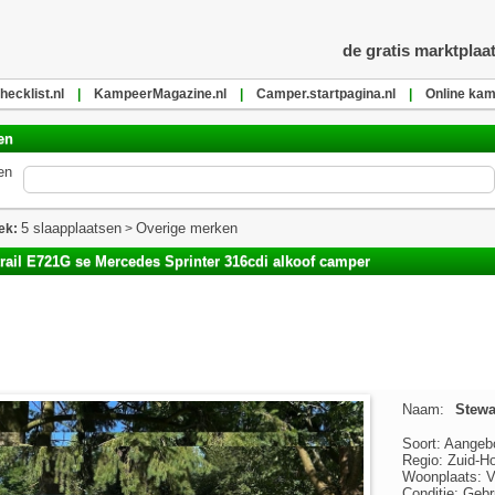
de gratis marktplaa
ecklist.nl
|
KampeerMagazine.nl
|
Camper.startpagina.nl
|
Online kam
en
en
5 slaapplaatsen
Overige merken
ek:
>
rail E721G se Mercedes Sprinter 316cdi alkoof camper
Naam:
Stewa
Soort: Aangeb
Regio: Zuid-Ho
Woonplaats: V
Conditie: Gebr