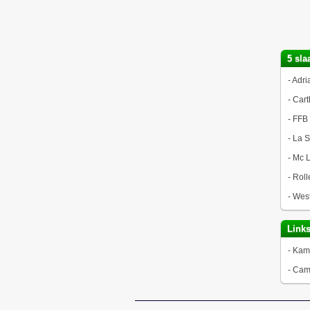
5 sla
-
Adri
-
Cart
-
FFB
-
La S
-
Mc L
-
Roll
-
West
Link
-
Kamp
-
Camp