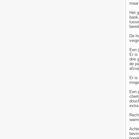
maar 
Het g
bank,
tusse
berei
De ho
vergr
Een g
Er is
drie 
de pa
afzui
Er is
mogel
Een p
chemi
douch
extra
Recht
warmw
Achte
bevin
honde