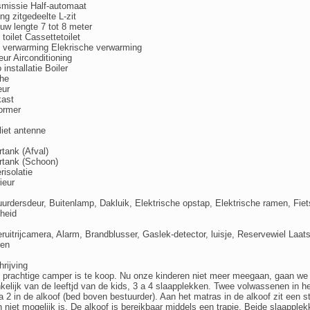
missie Half-automaat
ing zitgedeelte L-zit
w lengte 7 tot 8 meter
 toilet Cassettetoilet
 verwarming Elekrische verwarming
ieur Airconditioning
 installatie Boiler
he
eur
kast
rmer
liet antenne
tank (Afval)
rtank (Schoon)
risolatie
ieur
urdersdeur, Buitenlamp, Dakluik, Elektrische opstap, Elektrische ramen, Fiets
gheid
ruitrijcamera, Alarm, Brandblusser, Gaslek-detector, luisje, Reservewiel Laa
den
rijving
prachtige camper is te koop. Nu onze kinderen niet meer meegaan, gaan we op
kelijk van de leeftjd van de kids, 3 a 4 slaapplekken. Twee volwassenen in h
a 2 in de alkoof (bed boven bestuurder). Aan het matras in de alkoof zit een s
n niet mogelijk is. De alkoof is bereikbaar middels een trapje. Beide slaapple