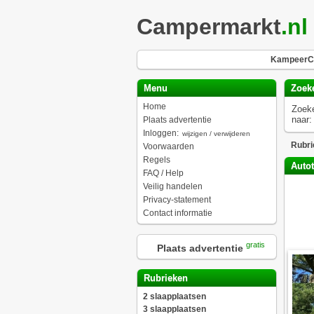
Campermarkt
.nl
KampeerCh
Menu
Zoek
Home
Zoek
naar:
Plaats advertentie
Inloggen:
wijzigen / verwijderen
Rubri
Voorwaarden
Regels
Autot
FAQ / Help
Veilig handelen
Privacy-statement
Contact informatie
gratis
Plaats advertentie
Rubrieken
2 slaapplaatsen
3 slaapplaatsen