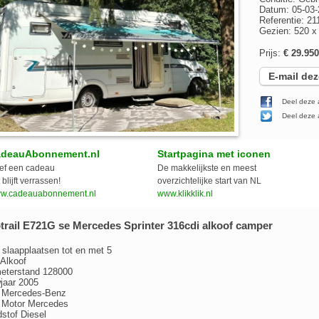
Datum: 05-03-
Referentie: 21
Gezien: 520 
Prijs:
€ 29.950
E-mail dez
Deel deze 
Deel deze a
deauAbonnement.nl
Startpagina met iconen
ef een cadeau
De makkelijkste en meest
 blijft verrassen!
overzichtelijke start van NL
w.cadeauabonnement.nl
www.klikklik.nl
rail E721G se Mercedes Sprinter 316cdi alkoof camper
 slaapplaatsen tot en met 5
Alkoof
meterstand 128000
jaar 2005
 Mercedes-Benz
 Motor Mercedes
stof Diesel