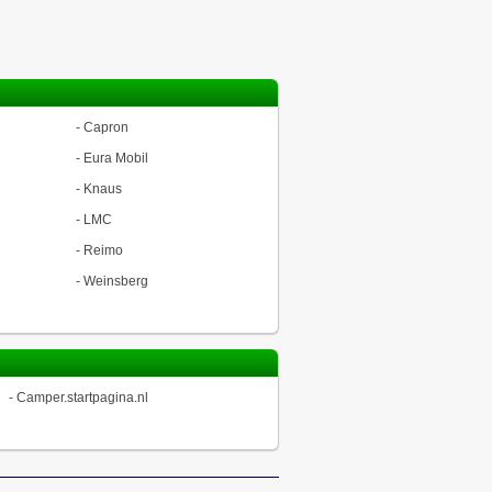
-
Capron
-
Eura Mobil
-
Knaus
-
LMC
-
Reimo
-
Weinsberg
-
Camper.startpagina.nl