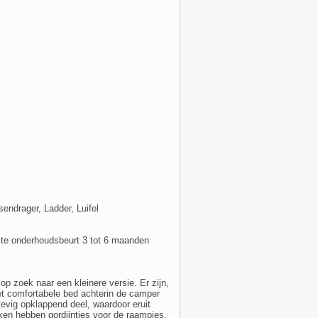
endrager, Ladder, Luifel
tste onderhoudsbeurt 3 tot 6 maanden
 zoek naar een kleinere versie. Er zijn,
et comfortabele bed achterin de camper
tevig opklappend deel, waardoor eruit
kken hebben gordijntjes voor de raampjes,