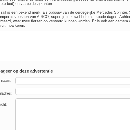
rote bed) en via beide zijkanten.
rail is een bekend merk, als opbouw van de oerdegelijke Mercedes Sprinter.
mper is voorzien van AIRCO, superfijn in zowel hete als koude dagen. Achter
teerd, waar twee fietsen op vervoerd kunnen worden. Er is ook een camera ac
ruit inparkeren.
ageer op deze advertentie
 naam:
ladres:
w
icht: