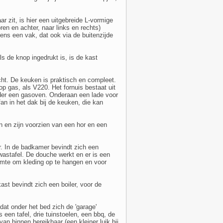
r zit, is hier een uitgebreide L-vormige
en en achter, naar links en rechts)
ens een vak, dat ook via de buitenzijde
s de knop ingedrukt is, is de kast
icht. De keuken is praktisch en compleet.
p gas, als V220. Het fornuis bestaat uit
nder een gasoven. Onderaan een lade voor
fan in het dak bij de keuken, die kan
 en zijn voorzien van een hor en een
. In de badkamer bevindt zich een
wastafel. De douche werkt en er is een
imte om kleding op te hangen en voor
st bevindt zich een boiler, voor de
dat onder het bed zich de 'garage'
 een tafel, drie tuinstoelen, een bbq, de
an binnen bereikbaar (een kleiner luik bij