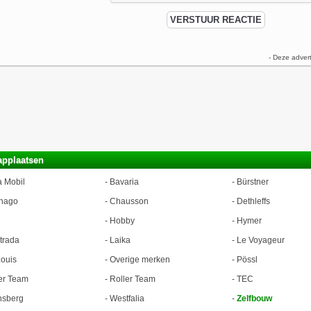
- Deze adver
applaatsen
a Mobil
-
Bavaria
-
Bürstner
hago
-
Chausson
-
Dethleffs
-
Hobby
-
Hymer
trada
-
Laika
-
Le Voyageur
ouis
-
Overige merken
-
Pössl
er Team
-
Roller Team
-
TEC
nsberg
-
Westfalia
-
Zelfbouw