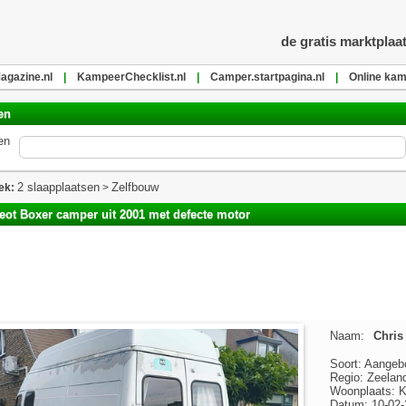
de gratis marktplaa
gazine.nl
|
KampeerChecklist.nl
|
Camper.startpagina.nl
|
Online kam
en
en
2 slaapplaatsen
Zelfbouw
ek:
>
ot Boxer camper uit 2001 met defecte motor
Naam:
Chris 
Soort: Aangeb
Regio: Zeelan
Woonplaats: K
Datum: 10-02-