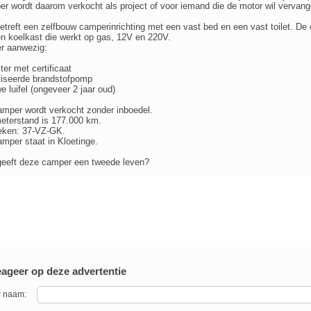
r wordt daarom verkocht als project of voor iemand die de motor wil vervang
etreft een zelfbouw camperinrichting met een vast bed en een vast toilet. De 
n koelkast die werkt op gas, 12V en 220V.
r aanwezig:
lter met certificaat
viseerde brandstofpomp
e luifel (ongeveer 2 jaar oud)
mper wordt verkocht zonder inboedel.
eterstand is 177.000 km.
eken: 37-VZ-GK.
mper staat in Kloetinge.
geeft deze camper een tweede leven?
ageer op deze advertentie
 naam: