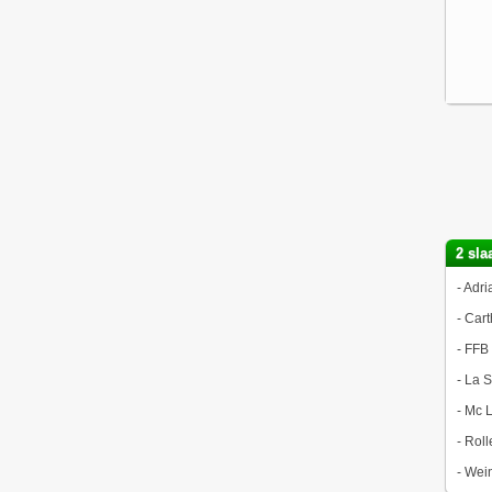
2 sla
-
Adri
-
Cart
-
FFB
-
La S
-
Mc L
-
Roll
-
Wei