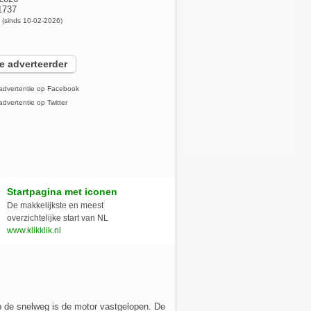
1737
x
(sinds 10-02-2026)
e adverteerder
advertentie op Facebook
dvertentie op Twitter
Startpagina met iconen
De makkelijkste en meest
overzichtelijke start van NL
www.klikklik.nl
p de snelweg is de motor vastgelopen. De