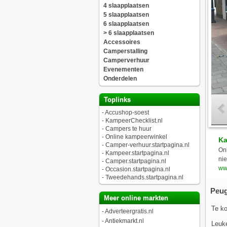
4 slaapplaatsen
5 slaapplaatsen
6 slaapplaatsen
> 6 slaapplaatsen
Accessoires
Camperstalling
Camperverhuur
Evenementen
Onderdelen
Toplinks
-
Accushop-soest
-
KampeerChecklist.nl
-
Campers te huur
-
Online kampeerwinkel
Ka
-
Camper-verhuur.startpagina.nl
On
-
Kampeer.startpagina.nl
ni
-
Camper.startpagina.nl
ww
-
Occasion.startpagina.nl
-
Tweedehands.startpagina.nl
Peug
Meer online markten
Te k
-
Adverteergratis.nl
-
Antiekmarkt.nl
Leuke