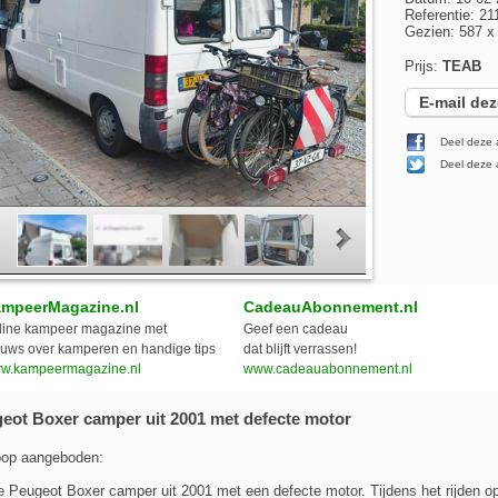
Referentie: 21
Gezien: 587 
Prijs:
TEAB
E-mail dez
Deel deze 
Deel deze a
mpeerMagazine.nl
CadeauAbonnement.nl
line kampeer magazine met
Geef een cadeau
euws over kamperen en handige tips
dat blijft verrassen!
w.kampeermagazine.nl
www.cadeauabonnement.nl
eot Boxer camper uit 2001 met defecte motor
oop aangeboden:
 Peugeot Boxer camper uit 2001 met een defecte motor. Tijdens het rijden o