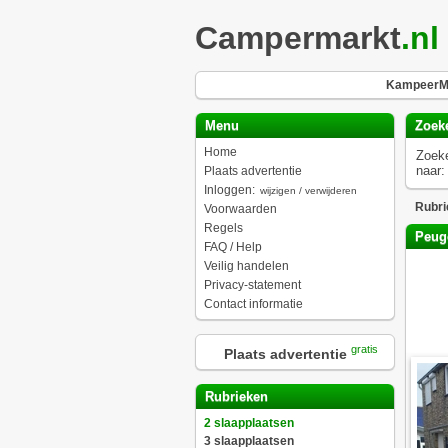
Campermarkt
.nl
KampeerMa
Menu
Zoek
Home
Zoek
naar:
Plaats advertentie
Inloggen:
wijzigen / verwijderen
Rubri
Voorwaarden
Regels
Peuge
FAQ / Help
Veilig handelen
Privacy-statement
Contact informatie
gratis
Plaats advertentie
Rubrieken
2 slaapplaatsen
3 slaapplaatsen