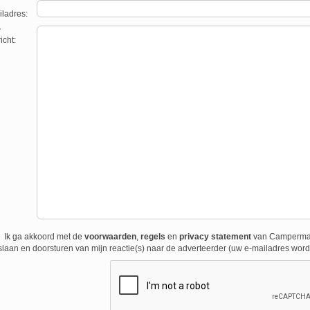
ladres:
w
icht:
Ik ga akkoord met de
voorwaarden
,
regels
en
privacy statement
van Campermark
laan en doorsturen van mijn reactie(s) naar de adverteerder (uw e-mailadres wordt