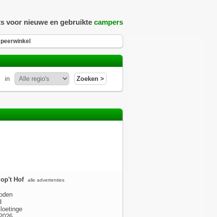
ts voor nieuwe en gebruikte
campers
peerwinkel
in
op't Hof
alle advertenties
oden
d
loetinge
2026