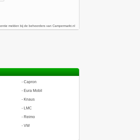
tentie melden bij de beheerders van Campermarkt.nl
-
Capron
-
Eura Mobil
-
Knaus
-
LMC
-
Reimo
-
VW