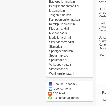
-
Babyspullenmarkt.nl
campe
-
Bedrijfspandenmarkt.nl
Het b
-
Ibizamarkt.nl
en ee
-
Jongerenmarkt.nl
Verde
-
Kampeerspullenmarkt.nl
roetfi
-
Kerstspullenmarkt.nl
gere
-
Klusjesmarkt.nl
nieuw
-
Mkbaanbod.nl
De ca
-
Modellenplein.nl
Kilom
-
Sinterklaasmarkt.nl
Kent
-
Skimarkt.nl
De ca
-
Speelgoedmarkt.nl
Wie 
-
Speurmarkt.be
-
Speurmarkt.nl
-
Verkoopuwauto.nl
-
Vissenmarkt.nl
-
Woningruilplaats.nl
Deel op Facebook
Deel op Twitter
Re
RSS feed
CO2 neutraal gehost
Uw