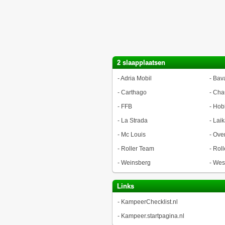
2 slaapplaatsen
-
Adria Mobil
-
Bava
-
Carthago
-
Cha
-
FFB
-
Hob
-
La Strada
-
Laik
-
Mc Louis
-
Ove
-
Roller Team
-
Roll
-
Weinsberg
-
West
Links
-
KampeerChecklist.nl
-
Kampeer.startpagina.nl