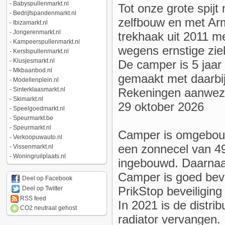
-
Babyspullenmarkt.nl
Tot onze grote spijt
-
Bedrijfspandenmarkt.nl
zelfbouw en met Ar
-
Ibizamarkt.nl
-
Jongerenmarkt.nl
trekhaak uit 2011 m
-
Kampeerspullenmarkt.nl
wegens ernstige zie
-
Kerstspullenmarkt.nl
-
Klusjesmarkt.nl
De camper is 5 jaar 
-
Mkbaanbod.nl
gemaakt met daarbij
-
Modellenplein.nl
Rekeningen aanwezig
-
Sinterklaasmarkt.nl
-
Skimarkt.nl
29 oktober 2026
-
Speelgoedmarkt.nl
-
Speurmarkt.be
-
Speurmarkt.nl
Camper is omgebouw
-
Verkoopuwauto.nl
een zonnecel van 49
-
Vissenmarkt.nl
-
Woningruilplaats.nl
ingebouwd. Daarnaas
Camper is goed beve
Deel op Facebook
PrikStop beveiliging
Deel op Twitter
RSS feed
In 2021 is de distri
CO2 neutraal gehost
radiator vervangen.