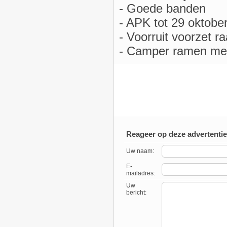
- Goede banden
- APK tot 29 oktobe
- Voorruit voorzet r
- Camper ramen met 
Reageer op deze advertentie
Uw naam:
E-
mailadres:
Uw
bericht: