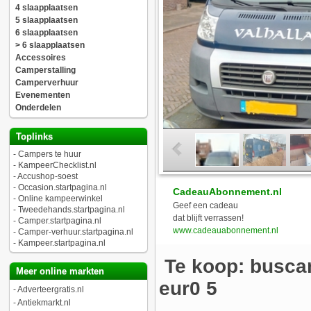
4 slaapplaatsen
5 slaapplaatsen
6 slaapplaatsen
> 6 slaapplaatsen
Accessoires
Camperstalling
Camperverhuur
Evenementen
Onderdelen
Toplinks
-
Campers te huur
-
KampeerChecklist.nl
-
Accushop-soest
-
Occasion.startpagina.nl
CadeauAbonnement.nl
-
Online kampeerwinkel
Geef een cadeau
-
Tweedehands.startpagina.nl
dat blijft verrassen!
-
Camper.startpagina.nl
www.cadeauabonnement.nl
-
Camper-verhuur.startpagina.nl
-
Kampeer.startpagina.nl
Te koop: buscamp
Meer online markten
eur0 5
-
Adverteergratis.nl
-
Antiekmarkt.nl