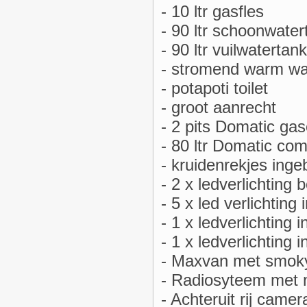
- 10 ltr gasfles
- 90 ltr schoonwater
- 90 ltr vuilwatertank
- stromend warm wat
- potapoti toilet
- groot aanrecht
- 2 pits Domatic ga
- 80 ltr Domatic co
- kruidenrekjes ing
- 2 x ledverlichting
- 5 x led verlichting
- 1 x ledverlichting 
- 1 x ledverlichting 
- Maxvan met smoky 
- Radiosyteem met n
- Achteruit rij camer