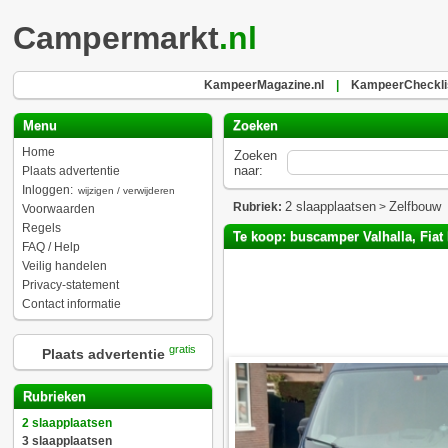
Campermarkt
.nl
KampeerMagazine.nl
|
KampeerChecklis
Menu
Zoeken
Home
Zoeken
naar:
Plaats advertentie
Inloggen:
wijzigen / verwijderen
2 slaapplaatsen
Zelfbouw
Rubriek:
>
Voorwaarden
Regels
Te koop: buscamper Valhalla, Fiat D
FAQ / Help
Veilig handelen
Privacy-statement
Contact informatie
gratis
Plaats advertentie
Rubrieken
2 slaapplaatsen
3 slaapplaatsen