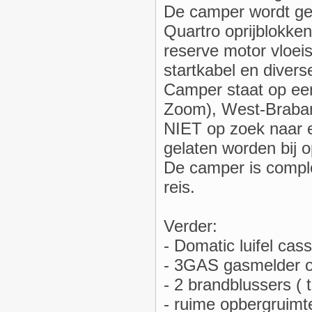
De camper wordt gel
Quartro oprijblokke
reserve motor vloeis
startkabel en divers
Camper staat op een 
Zoom), West-Braban
NIET op zoek naar e
gelaten worden bij 
De camper is comple
reis.
Verder:
- Domatic luifel cas
- 3GAS gasmelder o
- 2 brandblussers ( 
- ruime opbergruimt