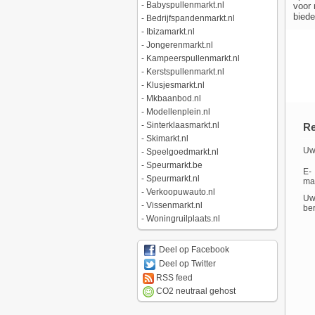
-
Babyspullenmarkt.nl
voor 
biede
-
Bedrijfspandenmarkt.nl
-
Ibizamarkt.nl
-
Jongerenmarkt.nl
-
Kampeerspullenmarkt.nl
-
Kerstspullenmarkt.nl
-
Klusjesmarkt.nl
-
Mkbaanbod.nl
-
Modellenplein.nl
-
Sinterklaasmarkt.nl
Re
-
Skimarkt.nl
Uw
-
Speelgoedmarkt.nl
-
Speurmarkt.be
E-
-
Speurmarkt.nl
mai
-
Verkoopuwauto.nl
U
-
Vissenmarkt.nl
ber
-
Woningruilplaats.nl
Deel op Facebook
Deel op Twitter
RSS feed
CO2 neutraal gehost