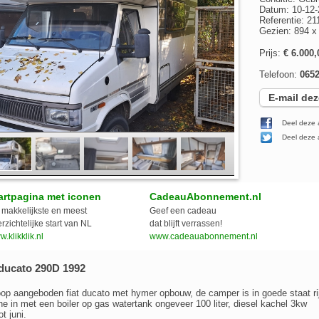
Datum: 10-12-
Referentie: 21
Gezien: 894 
Prijs:
€ 6.000,
Telefoon:
065
E-mail dez
Deel deze 
Deel deze a
artpagina met iconen
CadeauAbonnement.nl
makkelijkste en meest
Geef een cadeau
rzichtelijke start van NL
dat blijft verrassen!
.klikklik.nl
www.cadeauabonnement.nl
ducato 290D 1992
op aangeboden fiat ducato met hymer opbouw, de camper is in goede staat rij
e in met een boiler op gas watertank ongeveer 100 liter, diesel kachel 3kw
t juni.