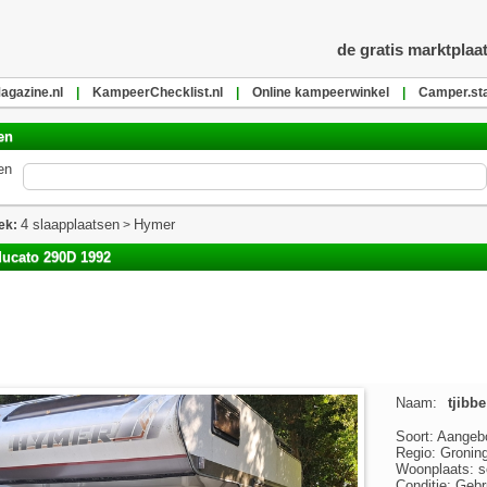
de gratis marktplaa
gazine.nl
|
KampeerChecklist.nl
|
Online kampeerwinkel
|
Camper.sta
en
en
4 slaapplaatsen
Hymer
ek:
>
ducato 290D 1992
Naam:
tjibbe
Soort: Aangeb
Regio: Gronin
Woonplaats: s
Conditie: Gebr