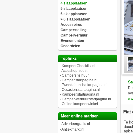
4 slaapplaatsen
5 slaapplaatsen
6 slaapplaatsen
> 6 slaapplaatsen
Accessoires
Camperstalling
Camperverhuur
Evenementen
Onderdelen
Toplinks
-
KampeerChecklist.nl
-
Accushop-soest
-
Campers te huur
-
Camper.startpagina.nl
St
-
Tweedehands.startpagina.nl
De 
-
Occasion.startpagina.nl
ove
-
Kampeer.startpagina.nl
www
-
Camper-verhuur.startpagina.nl
-
Online kampeerwinkel
Fiat 
Meer online markten
Te ko
-
Adverteergratis.nl
douch
-
Antiekmarkt.nl
apk to