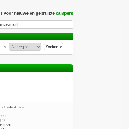
ts voor nieuwe en gebruikte
campers
rtpagina.nl
in
alle advertenties
oden
gen
ellingen
uikt