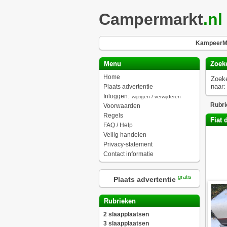
Campermarkt
.nl
KampeerMa
Menu
Zoek
Home
Zoek
naar:
Plaats advertentie
Inloggen:
wijzigen / verwijderen
Rubri
Voorwaarden
Regels
Fiat 
FAQ / Help
Veilig handelen
Privacy-statement
Contact informatie
gratis
Plaats advertentie
Rubrieken
2 slaapplaatsen
3 slaapplaatsen