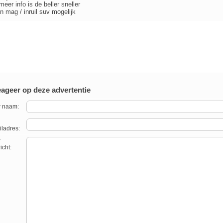
meer info is de beller sneller
n mag / inruil suv mogelijk
ageer op deze advertentie
 naam:
ladres:
w
icht: