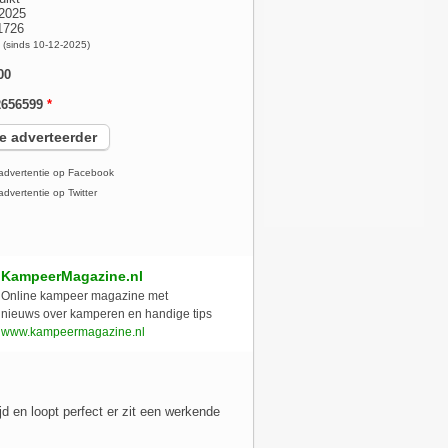
2025
1726
x
(sinds 10-12-2025)
00
2656599
*
e adverteerder
advertentie op Facebook
dvertentie op Twitter
KampeerMagazine.nl
Online kampeer magazine met
nieuws over kamperen en handige tips
www.kampeermagazine.nl
d en loopt perfect er zit een werkende