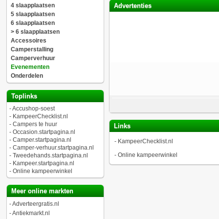
4 slaapplaatsen
Advertenties
5 slaapplaatsen
6 slaapplaatsen
> 6 slaapplaatsen
Accessoires
Camperstalling
Camperverhuur
Evenementen
Onderdelen
Toplinks
-
Accushop-soest
-
KampeerChecklist.nl
-
Campers te huur
Links
-
Occasion.startpagina.nl
-
Camper.startpagina.nl
-
KampeerChecklist.nl
-
Camper-verhuur.startpagina.nl
-
Online kampeerwinkel
-
Tweedehands.startpagina.nl
-
Kampeer.startpagina.nl
-
Online kampeerwinkel
Meer online markten
-
Adverteergratis.nl
-
Antiekmarkt.nl