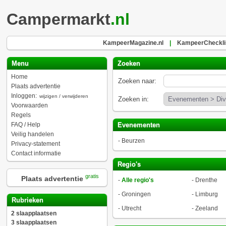
Campermarkt
.nl
KampeerMagazine.nl
|
KampeerChecklis
Menu
Zoeken
Home
Zoeken naar:
Plaats advertentie
Inloggen:
wijzigen / verwijderen
Zoeken in:
Voorwaarden
Regels
FAQ / Help
Evenementen
Veilig handelen
-
Beurzen
Privacy-statement
Contact informatie
Regio's
gratis
Plaats advertentie
-
Alle regio's
-
Drenthe
-
Groningen
-
Limburg
Rubrieken
-
Utrecht
-
Zeeland
2 slaapplaatsen
3 slaapplaatsen