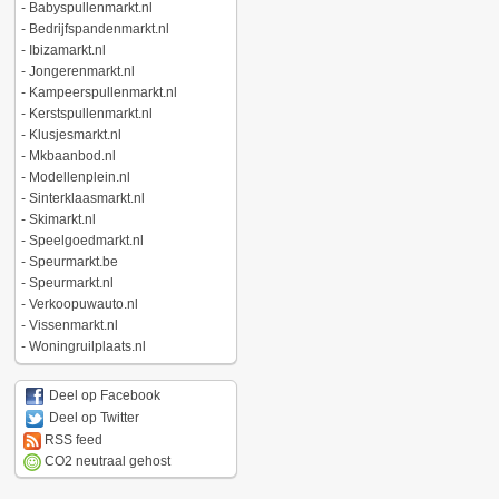
-
Babyspullenmarkt.nl
-
Bedrijfspandenmarkt.nl
-
Ibizamarkt.nl
-
Jongerenmarkt.nl
-
Kampeerspullenmarkt.nl
-
Kerstspullenmarkt.nl
-
Klusjesmarkt.nl
-
Mkbaanbod.nl
-
Modellenplein.nl
-
Sinterklaasmarkt.nl
-
Skimarkt.nl
-
Speelgoedmarkt.nl
-
Speurmarkt.be
-
Speurmarkt.nl
-
Verkoopuwauto.nl
-
Vissenmarkt.nl
-
Woningruilplaats.nl
Deel op Facebook
Deel op Twitter
RSS feed
CO2 neutraal gehost