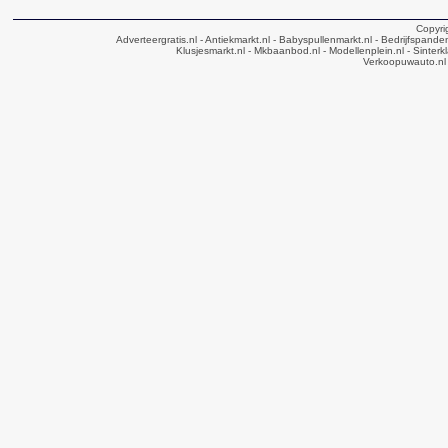
Copyri
Adverteergratis.nl
- Antiekmarkt.nl
- Babyspullenmarkt.nl
- Bedrijfspande
Klusjesmarkt.nl
- Mkbaanbod.nl
- Modellenplein.nl
- Sinterk
Verkoopuwauto.nl