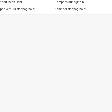
eerChecklist.nl
-
Camper.startpagina.nl
er-verhuur.startpagina.nl
-
Kampeer.startpagina.nl