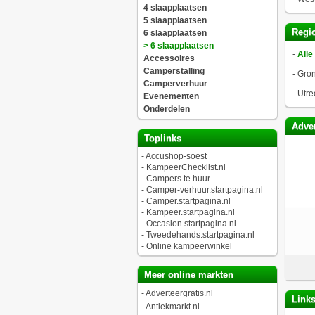
4 slaapplaatsen
5 slaapplaatsen
Regio
6 slaapplaatsen
> 6 slaapplaatsen
-
Alle
Accessoires
Camperstalling
-
Gro
Camperverhuur
-
Utre
Evenementen
Onderdelen
Adver
Toplinks
-
Accushop-soest
-
KampeerChecklist.nl
-
Campers te huur
-
Camper-verhuur.startpagina.nl
-
Camper.startpagina.nl
-
Kampeer.startpagina.nl
-
Occasion.startpagina.nl
-
Tweedehands.startpagina.nl
-
Online kampeerwinkel
Meer online markten
-
Adverteergratis.nl
Link
-
Antiekmarkt.nl