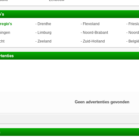
's
 regio's
-
Drenthe
-
Flevoland
-
Friesl
ningen
-
Limburg
-
Noord-Brabant
-
Noord
cht
-
Zeeland
-
Zuid-Holland
-
Belgi
tenties
Geen advertenties gevonden
s