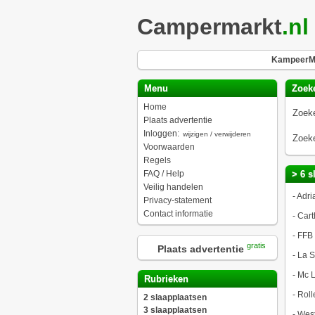
Campermarkt
.nl
KampeerMa
Menu
Zoek
Home
Zoeke
Plaats advertentie
Inloggen:
wijzigen / verwijderen
Zoeke
Voorwaarden
Regels
FAQ / Help
> 6 s
Veilig handelen
-
Adri
Privacy-statement
Contact informatie
-
Cart
-
FFB
gratis
Plaats advertentie
-
La S
-
Mc L
Rubrieken
-
Roll
2 slaapplaatsen
3 slaapplaatsen
-
West