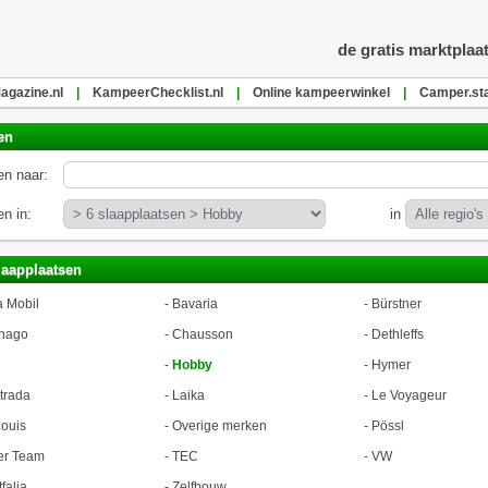
de gratis marktplaa
gazine.nl
|
KampeerChecklist.nl
|
Online kampeerwinkel
|
Camper.sta
en
n naar:
n in:
in
laapplaatsen
a Mobil
-
Bavaria
-
Bürstner
hago
-
Chausson
-
Dethleffs
-
Hobby
-
Hymer
trada
-
Laika
-
Le Voyageur
ouis
-
Overige merken
-
Pössl
er Team
-
TEC
-
VW
falia
-
Zelfbouw