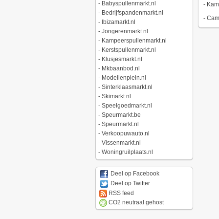
-
Babyspullenmarkt.nl
-
Kamp
-
Bedrijfspandenmarkt.nl
-
Camp
-
Ibizamarkt.nl
-
Jongerenmarkt.nl
-
Kampeerspullenmarkt.nl
-
Kerstspullenmarkt.nl
-
Klusjesmarkt.nl
-
Mkbaanbod.nl
-
Modellenplein.nl
-
Sinterklaasmarkt.nl
-
Skimarkt.nl
-
Speelgoedmarkt.nl
-
Speurmarkt.be
-
Speurmarkt.nl
-
Verkoopuwauto.nl
-
Vissenmarkt.nl
-
Woningruilplaats.nl
Deel op Facebook
Deel op Twitter
RSS feed
CO2 neutraal gehost