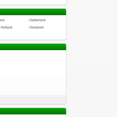
and
-
Gelderland
-Holland
-
Overijssel
ë