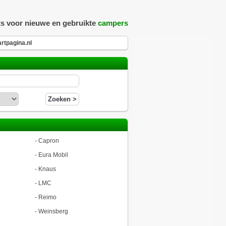
ts voor nieuwe en gebruikte
campers
rtpagina.nl
-
Capron
-
Eura Mobil
-
Knaus
-
LMC
-
Reimo
-
Weinsberg