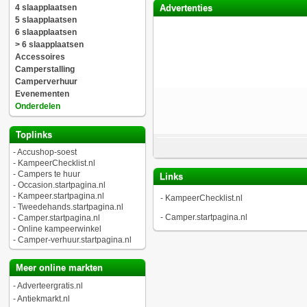
4 slaapplaatsen
Advertenties
5 slaapplaatsen
6 slaapplaatsen
> 6 slaapplaatsen
Accessoires
Camperstalling
Camperverhuur
Evenementen
Onderdelen
Toplinks
-
Accushop-soest
-
KampeerChecklist.nl
-
Campers te huur
Links
-
Occasion.startpagina.nl
-
Kampeer.startpagina.nl
-
KampeerChecklist.nl
-
Tweedehands.startpagina.nl
-
Camper.startpagina.nl
-
Camper.startpagina.nl
-
Online kampeerwinkel
-
Camper-verhuur.startpagina.nl
Meer online markten
-
Adverteergratis.nl
-
Antiekmarkt.nl