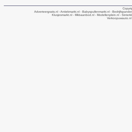
Copyri
Adverteergratis.nl
- Antiekmarkt.nl
- Babyspullenmarkt.nl
- Bedrijfspande
Klusjesmarkt.nl
- Mkbaanbod.nl
- Modellenplein.nl
- Sinterk
Verkoopuwauto.nl