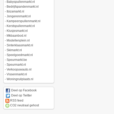
-
Babyspullenmarkt.nl
-
Bedrijfspandenmarkt.nl
-
Ibizamarkt.nl
-
Jongerenmarkt.nl
-
Kampeerspullenmarkt.nl
-
Kerstspullenmarkt.nl
-
Klusjesmarkt.nl
-
Mkbaanbod.nl
-
Modellenplein.nl
-
Sinterklaasmarkt.nl
-
Skimarkt.nl
-
Speelgoedmarkt.nl
-
Speurmarkt.be
-
Speurmarkt.nl
-
Verkoopuwauto.nl
-
Vissenmarkt.nl
-
Woningruilplaats.nl
Deel op Facebook
Deel op Twitter
RSS feed
CO2 neutraal gehost