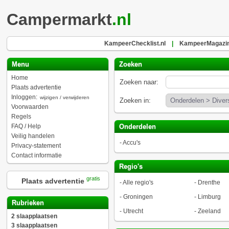
Campermarkt
.nl
KampeerChecklist.nl
|
KampeerMagazin
Menu
Zoeken
Home
Zoeken naar:
Plaats advertentie
Inloggen:
wijzigen / verwijderen
Zoeken in:
Voorwaarden
Regels
FAQ / Help
Onderdelen
Veilig handelen
-
Accu's
Privacy-statement
Contact informatie
Regio's
gratis
Plaats advertentie
-
Alle regio's
-
Drenthe
-
Groningen
-
Limburg
Rubrieken
-
Utrecht
-
Zeeland
2 slaapplaatsen
3 slaapplaatsen