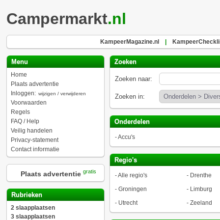
Campermarkt
.nl
KampeerMagazine.nl
|
KampeerChecklis
Menu
Zoeken
Home
Zoeken naar:
Plaats advertentie
Inloggen:
wijzigen / verwijderen
Zoeken in:
Voorwaarden
Regels
FAQ / Help
Onderdelen
Veilig handelen
-
Accu's
Privacy-statement
Contact informatie
Regio's
gratis
Plaats advertentie
-
Alle regio's
-
Drenthe
-
Groningen
-
Limburg
Rubrieken
-
Utrecht
-
Zeeland
2 slaapplaatsen
3 slaapplaatsen