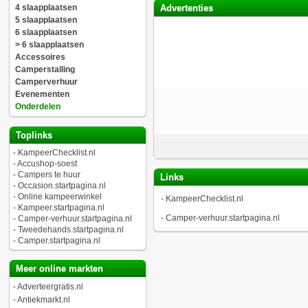
4 slaapplaatsen
Advertenties
5 slaapplaatsen
6 slaapplaatsen
> 6 slaapplaatsen
Accessoires
Camperstalling
Camperverhuur
Evenementen
Onderdelen
Toplinks
-
KampeerChecklist.nl
-
Accushop-soest
-
Campers te huur
Links
-
Occasion.startpagina.nl
-
Online kampeerwinkel
-
KampeerChecklist.nl
-
Kampeer.startpagina.nl
-
Camper-verhuur.startpagina.nl
-
Camper-verhuur.startpagina.nl
-
Tweedehands.startpagina.nl
-
Camper.startpagina.nl
Meer online markten
-
Adverteergratis.nl
-
Antiekmarkt.nl