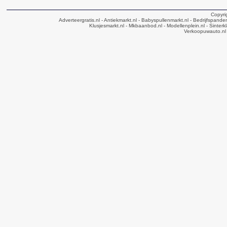
Copyri
Adverteergratis.nl
- Antiekmarkt.nl
- Babyspullenmarkt.nl
- Bedrijfspande
Klusjesmarkt.nl
- Mkbaanbod.nl
- Modellenplein.nl
- Sinterk
Verkoopuwauto.nl