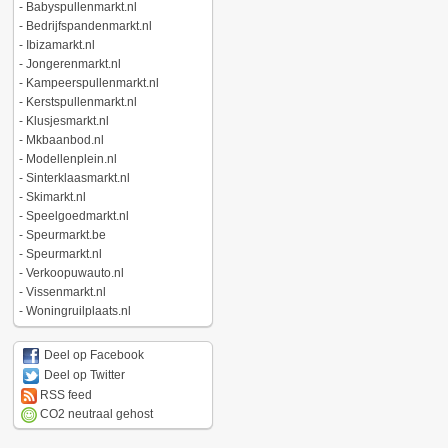
-
Babyspullenmarkt.nl
-
Bedrijfspandenmarkt.nl
-
Ibizamarkt.nl
-
Jongerenmarkt.nl
-
Kampeerspullenmarkt.nl
-
Kerstspullenmarkt.nl
-
Klusjesmarkt.nl
-
Mkbaanbod.nl
-
Modellenplein.nl
-
Sinterklaasmarkt.nl
-
Skimarkt.nl
-
Speelgoedmarkt.nl
-
Speurmarkt.be
-
Speurmarkt.nl
-
Verkoopuwauto.nl
-
Vissenmarkt.nl
-
Woningruilplaats.nl
Deel op Facebook
Deel op Twitter
RSS feed
CO2 neutraal gehost