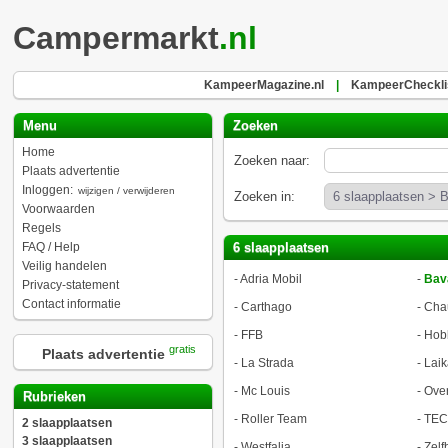
Campermarkt
.nl
KampeerMagazine.nl
|
KampeerChecklis
Menu
Zoeken
Home
Zoeken naar:
Plaats advertentie
Inloggen:
wijzigen / verwijderen
Zoeken in:
Voorwaarden
Regels
FAQ / Help
6 slaapplaatsen
Veilig handelen
-
Adria Mobil
-
Bav
Privacy-statement
Contact informatie
-
Carthago
-
Cha
-
FFB
-
Hob
gratis
Plaats advertentie
-
La Strada
-
Laik
-
Mc Louis
-
Ove
Rubrieken
-
Roller Team
-
TEC
2 slaapplaatsen
3 slaapplaatsen
-
Westfalia
-
Zel