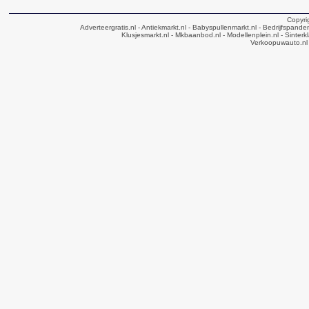
Copyri
Adverteergratis.nl
- Antiekmarkt.nl
- Babyspullenmarkt.nl
- Bedrijfspande
Klusjesmarkt.nl
- Mkbaanbod.nl
- Modellenplein.nl
- Sinterk
Verkoopuwauto.nl