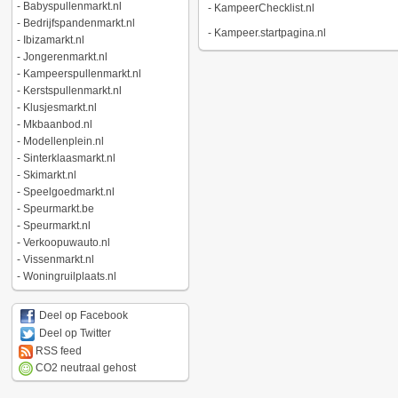
-
Babyspullenmarkt.nl
-
KampeerChecklist.nl
-
Bedrijfspandenmarkt.nl
-
Kampeer.startpagina.nl
-
Ibizamarkt.nl
-
Jongerenmarkt.nl
-
Kampeerspullenmarkt.nl
-
Kerstspullenmarkt.nl
-
Klusjesmarkt.nl
-
Mkbaanbod.nl
-
Modellenplein.nl
-
Sinterklaasmarkt.nl
-
Skimarkt.nl
-
Speelgoedmarkt.nl
-
Speurmarkt.be
-
Speurmarkt.nl
-
Verkoopuwauto.nl
-
Vissenmarkt.nl
-
Woningruilplaats.nl
Deel op Facebook
Deel op Twitter
RSS feed
CO2 neutraal gehost