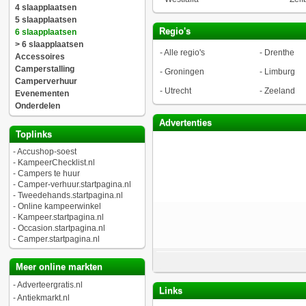
4 slaapplaatsen
5 slaapplaatsen
Regio's
6 slaapplaatsen
> 6 slaapplaatsen
-
Alle regio's
-
Drenthe
Accessoires
Camperstalling
-
Groningen
-
Limburg
Camperverhuur
-
Utrecht
-
Zeeland
Evenementen
Onderdelen
Advertenties
Toplinks
-
Accushop-soest
-
KampeerChecklist.nl
-
Campers te huur
-
Camper-verhuur.startpagina.nl
-
Tweedehands.startpagina.nl
-
Online kampeerwinkel
-
Kampeer.startpagina.nl
-
Occasion.startpagina.nl
-
Camper.startpagina.nl
Meer online markten
-
Adverteergratis.nl
Links
-
Antiekmarkt.nl