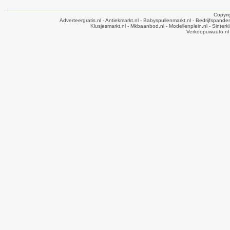
Copyri
Adverteergratis.nl
- Antiekmarkt.nl
- Babyspullenmarkt.nl
- Bedrijfspande
Klusjesmarkt.nl
- Mkbaanbod.nl
- Modellenplein.nl
- Sinterk
Verkoopuwauto.nl