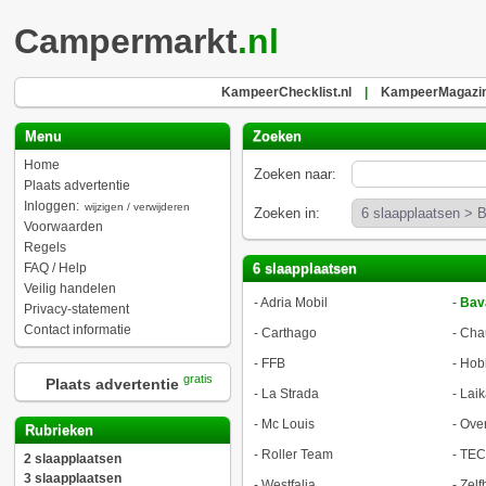
Campermarkt
.nl
KampeerChecklist.nl
|
KampeerMagazin
Menu
Zoeken
Home
Zoeken naar:
Plaats advertentie
Inloggen:
wijzigen / verwijderen
Zoeken in:
Voorwaarden
Regels
FAQ / Help
6 slaapplaatsen
Veilig handelen
-
Adria Mobil
-
Bav
Privacy-statement
Contact informatie
-
Carthago
-
Cha
-
FFB
-
Hob
gratis
Plaats advertentie
-
La Strada
-
Laik
-
Mc Louis
-
Ove
Rubrieken
-
Roller Team
-
TEC
2 slaapplaatsen
3 slaapplaatsen
-
Westfalia
-
Zel