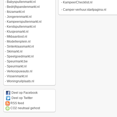
-
Babyspullenmarkt.nl
-
KampeerChecklist.nl
-
Bedrijfspandenmarkt.nl
-
Camper-verhuur.startpagina.nl
-
Ibizamarkt.nl
-
Jongerenmarkt.nl
-
Kampeerspullenmarkt.nl
-
Kerstspullenmarkt.nl
-
Klusjesmarkt.nl
-
Mkbaanbod.nl
-
Modellenplein.nl
-
Sinterklaasmarkt.nl
-
Skimarkt.nl
-
Speelgoedmarkt.nl
-
Speurmarkt.be
-
Speurmarkt.nl
-
Verkoopuwauto.nl
-
Vissenmarkt.nl
-
Woningruilplaats.nl
Deel op Facebook
Deel op Twitter
RSS feed
CO2 neutraal gehost