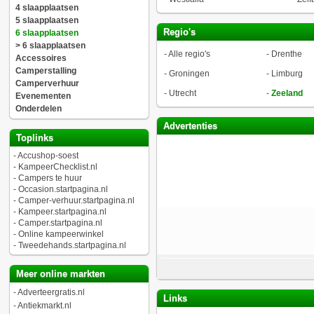
4 slaapplaatsen
5 slaapplaatsen
Regio's
6 slaapplaatsen
> 6 slaapplaatsen
-
Alle regio's
-
Drenthe
Accessoires
Camperstalling
-
Groningen
-
Limburg
Camperverhuur
-
Utrecht
-
Zeeland
Evenementen
Onderdelen
Advertenties
Toplinks
-
Accushop-soest
-
KampeerChecklist.nl
-
Campers te huur
-
Occasion.startpagina.nl
-
Camper-verhuur.startpagina.nl
-
Kampeer.startpagina.nl
-
Camper.startpagina.nl
-
Online kampeerwinkel
-
Tweedehands.startpagina.nl
Meer online markten
-
Adverteergratis.nl
Links
-
Antiekmarkt.nl