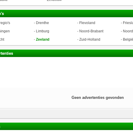
's
regio's
-
Drenthe
-
Flevoland
-
Friesl
ningen
-
Limburg
-
Noord-Brabant
-
Noord
cht
-
Zeeland
-
Zuid-Holland
-
Belgi
tenties
Geen advertenties gevonden
s