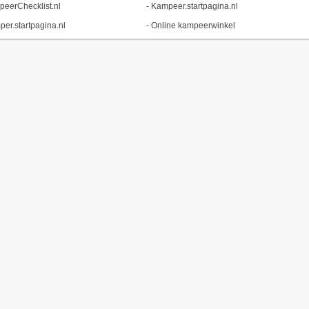
eerChecklist.nl
-
Kampeer.startpagina.nl
er.startpagina.nl
-
Online kampeerwinkel