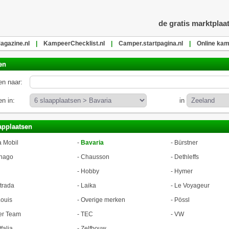
de gratis marktplaa
gazine.nl
|
KampeerChecklist.nl
|
Camper.startpagina.nl
|
Online kam
en
n naar:
n in:
in
applaatsen
a Mobil
-
Bavaria
-
Bürstner
hago
-
Chausson
-
Dethleffs
-
Hobby
-
Hymer
trada
-
Laika
-
Le Voyageur
ouis
-
Overige merken
-
Pössl
er Team
-
TEC
-
VW
falia
-
Zelfbouw