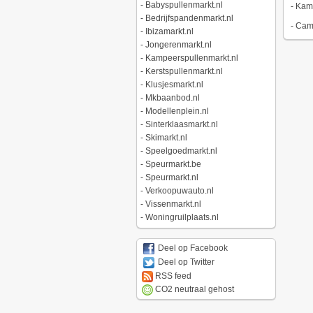
-
Babyspullenmarkt.nl
-
Kamp
-
Bedrijfspandenmarkt.nl
-
Camp
-
Ibizamarkt.nl
-
Jongerenmarkt.nl
-
Kampeerspullenmarkt.nl
-
Kerstspullenmarkt.nl
-
Klusjesmarkt.nl
-
Mkbaanbod.nl
-
Modellenplein.nl
-
Sinterklaasmarkt.nl
-
Skimarkt.nl
-
Speelgoedmarkt.nl
-
Speurmarkt.be
-
Speurmarkt.nl
-
Verkoopuwauto.nl
-
Vissenmarkt.nl
-
Woningruilplaats.nl
Deel op Facebook
Deel op Twitter
RSS feed
CO2 neutraal gehost