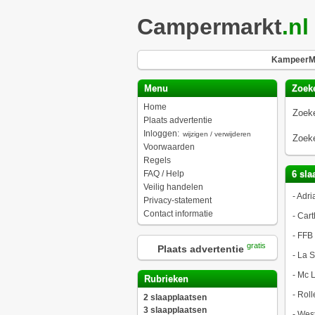
Campermarkt
.nl
KampeerMa
Menu
Zoek
Home
Zoeke
Plaats advertentie
Inloggen:
wijzigen / verwijderen
Zoeke
Voorwaarden
Regels
FAQ / Help
6 sla
Veilig handelen
-
Adri
Privacy-statement
Contact informatie
-
Cart
-
FFB
gratis
Plaats advertentie
-
La S
-
Mc L
Rubrieken
-
Roll
2 slaapplaatsen
3 slaapplaatsen
-
West