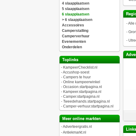
4 slaapplaatsen
5 slaapplaatsen
Regio
6 slaapplaatsen
> 6 slaapplaatsen
-
Alle 
Accessoires
Camperstalling
-
Gro
Camperverhuur
-
Utre
Evenementen
Onderdelen
Adver
Toplinks
-
KampeerChecklist.nl
-
Accushop-soest
-
Campers te huur
-
Online kampeerwinkel
-
Occasion.startpagina.nl
-
Kampeer.startpagina.nl
-
Camper.startpagina.nl
-
Tweedehands.startpagina.nl
-
Camper-verhuur.startpagina.nl
Meer online markten
-
Adverteergratis.nl
Link
-
Antiekmarkt.nl