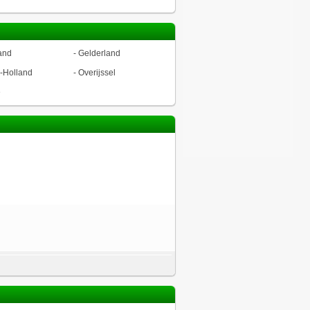
and
-
Gelderland
-Holland
-
Overijssel
ë