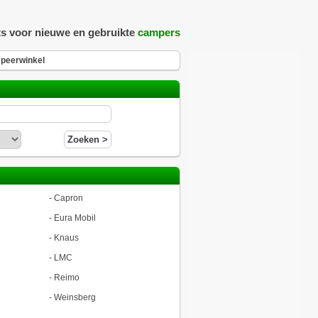
ts voor nieuwe en gebruikte
campers
peerwinkel
-
Capron
-
Eura Mobil
-
Knaus
-
LMC
-
Reimo
-
Weinsberg