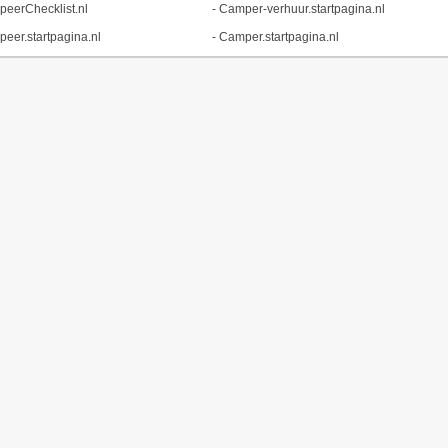
eerChecklist.nl
-
Camper-verhuur.startpagina.nl
eer.startpagina.nl
-
Camper.startpagina.nl