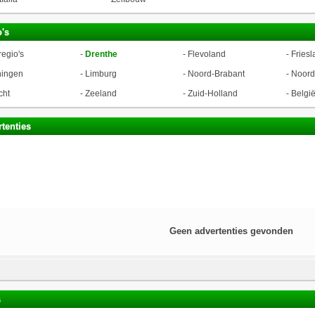
's
regio's
-
Drenthe
-
Flevoland
-
Friesl
ningen
-
Limburg
-
Noord-Brabant
-
Noord
cht
-
Zeeland
-
Zuid-Holland
-
Belgi
tenties
Geen advertenties gevonden
s