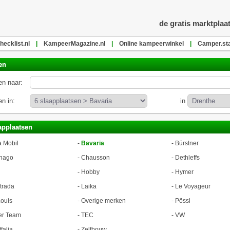
de gratis marktplaa
ecklist.nl
|
KampeerMagazine.nl
|
Online kampeerwinkel
|
Camper.sta
en
n naar:
n in:
in
applaatsen
a Mobil
-
Bavaria
-
Bürstner
hago
-
Chausson
-
Dethleffs
-
Hobby
-
Hymer
trada
-
Laika
-
Le Voyageur
ouis
-
Overige merken
-
Pössl
er Team
-
TEC
-
VW
falia
-
Zelfbouw