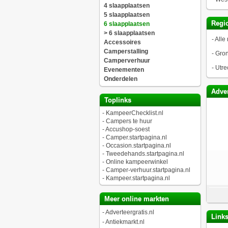
4 slaapplaatsen
5 slaapplaatsen
Regio
6 slaapplaatsen
> 6 slaapplaatsen
-
Alle 
Accessoires
Camperstalling
-
Gro
Camperverhuur
-
Utre
Evenementen
Onderdelen
Adver
Toplinks
-
KampeerChecklist.nl
-
Campers te huur
-
Accushop-soest
-
Camper.startpagina.nl
-
Occasion.startpagina.nl
-
Tweedehands.startpagina.nl
-
Online kampeerwinkel
-
Camper-verhuur.startpagina.nl
-
Kampeer.startpagina.nl
Meer online markten
-
Adverteergratis.nl
Link
-
Antiekmarkt.nl