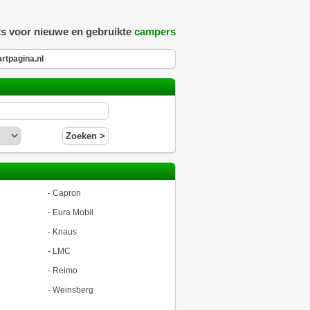
ts voor nieuwe en gebruikte
campers
rtpagina.nl
-
Capron
-
Eura Mobil
-
Knaus
-
LMC
-
Reimo
-
Weinsberg