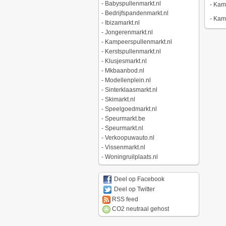
-
Babyspullenmarkt.nl
-
Kamp
-
Bedrijfspandenmarkt.nl
-
Kamp
-
Ibizamarkt.nl
-
Jongerenmarkt.nl
-
Kampeerspullenmarkt.nl
-
Kerstspullenmarkt.nl
-
Klusjesmarkt.nl
-
Mkbaanbod.nl
-
Modellenplein.nl
-
Sinterklaasmarkt.nl
-
Skimarkt.nl
-
Speelgoedmarkt.nl
-
Speurmarkt.be
-
Speurmarkt.nl
-
Verkoopuwauto.nl
-
Vissenmarkt.nl
-
Woningruilplaats.nl
Deel op Facebook
Deel op Twitter
RSS feed
CO2 neutraal gehost