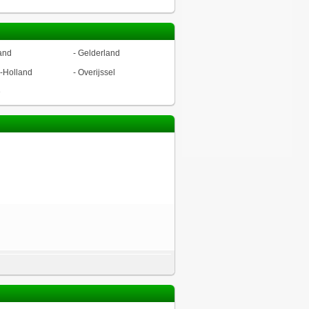
and
-
Gelderland
-Holland
-
Overijssel
ë