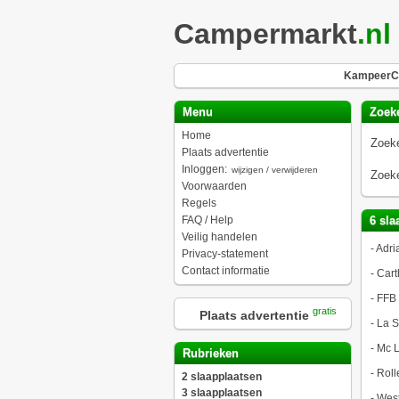
Campermarkt
.nl
KampeerCh
Menu
Zoek
Home
Zoeke
Plaats advertentie
Inloggen:
wijzigen / verwijderen
Zoeke
Voorwaarden
Regels
FAQ / Help
6 sla
Veilig handelen
-
Adri
Privacy-statement
Contact informatie
-
Cart
-
FFB
gratis
Plaats advertentie
-
La S
-
Mc L
Rubrieken
-
Roll
2 slaapplaatsen
3 slaapplaatsen
-
West