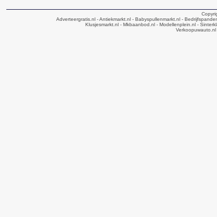
Copyri
Adverteergratis.nl
- Antiekmarkt.nl
- Babyspullenmarkt.nl
- Bedrijfspande
Klusjesmarkt.nl
- Mkbaanbod.nl
- Modellenplein.nl
- Sinterk
Verkoopuwauto.nl