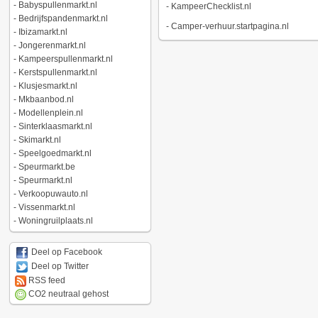
-
Babyspullenmarkt.nl
-
KampeerChecklist.nl
-
Bedrijfspandenmarkt.nl
-
Camper-verhuur.startpagina.nl
-
Ibizamarkt.nl
-
Jongerenmarkt.nl
-
Kampeerspullenmarkt.nl
-
Kerstspullenmarkt.nl
-
Klusjesmarkt.nl
-
Mkbaanbod.nl
-
Modellenplein.nl
-
Sinterklaasmarkt.nl
-
Skimarkt.nl
-
Speelgoedmarkt.nl
-
Speurmarkt.be
-
Speurmarkt.nl
-
Verkoopuwauto.nl
-
Vissenmarkt.nl
-
Woningruilplaats.nl
Deel op Facebook
Deel op Twitter
RSS feed
CO2 neutraal gehost