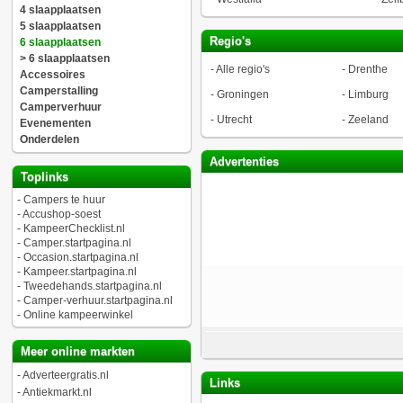
4 slaapplaatsen
5 slaapplaatsen
Regio's
6 slaapplaatsen
> 6 slaapplaatsen
-
Alle regio's
-
Drenthe
Accessoires
Camperstalling
-
Groningen
-
Limburg
Camperverhuur
-
Utrecht
-
Zeeland
Evenementen
Onderdelen
Advertenties
Toplinks
-
Campers te huur
-
Accushop-soest
-
KampeerChecklist.nl
-
Camper.startpagina.nl
-
Occasion.startpagina.nl
-
Kampeer.startpagina.nl
-
Tweedehands.startpagina.nl
-
Camper-verhuur.startpagina.nl
-
Online kampeerwinkel
Meer online markten
-
Adverteergratis.nl
Links
-
Antiekmarkt.nl