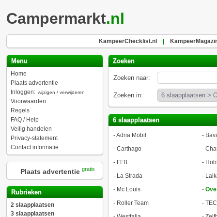
Campermarkt
.nl
KampeerChecklist.nl
|
KampeerMagazin
Menu
Zoeken
Home
Zoeken naar:
Plaats advertentie
Inloggen:
wijzigen / verwijderen
Zoeken in:
Voorwaarden
Regels
FAQ / Help
6 slaapplaatsen
Veilig handelen
-
Adria Mobil
-
Bava
Privacy-statement
Contact informatie
-
Carthago
-
Cha
-
FFB
-
Hob
gratis
Plaats advertentie
-
La Strada
-
Laik
-
Mc Louis
-
Ove
Rubrieken
-
Roller Team
-
TEC
2 slaapplaatsen
3 slaapplaatsen
-
Westfalia
-
Zel