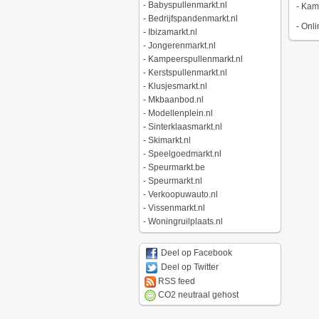
-
Babyspullenmarkt.nl
-
Kamp
-
Bedrijfspandenmarkt.nl
-
Onli
-
Ibizamarkt.nl
-
Jongerenmarkt.nl
-
Kampeerspullenmarkt.nl
-
Kerstspullenmarkt.nl
-
Klusjesmarkt.nl
-
Mkbaanbod.nl
-
Modellenplein.nl
-
Sinterklaasmarkt.nl
-
Skimarkt.nl
-
Speelgoedmarkt.nl
-
Speurmarkt.be
-
Speurmarkt.nl
-
Verkoopuwauto.nl
-
Vissenmarkt.nl
-
Woningruilplaats.nl
Deel op Facebook
Deel op Twitter
RSS feed
CO2 neutraal gehost