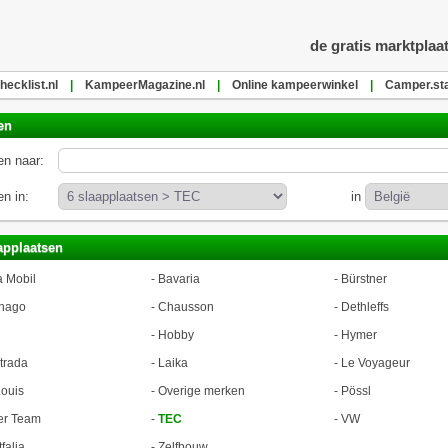
de gratis marktplaa
ecklist.nl
|
KampeerMagazine.nl
|
Online kampeerwinkel
|
Camper.sta
en
n naar:
n in:
in
applaatsen
a Mobil
-
Bavaria
-
Bürstner
hago
-
Chausson
-
Dethleffs
-
Hobby
-
Hymer
trada
-
Laika
-
Le Voyageur
ouis
-
Overige merken
-
Pössl
er Team
-
TEC
-
VW
falia
-
Zelfbouw