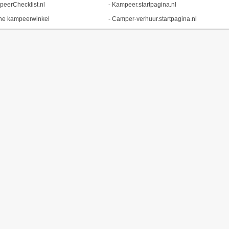
eerChecklist.nl
-
Kampeer.startpagina.nl
ne kampeerwinkel
-
Camper-verhuur.startpagina.nl