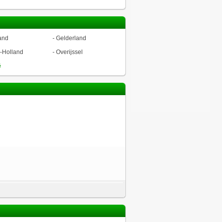
and
-
Gelderland
-Holland
-
Overijssel
ë