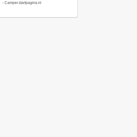
-
Camper.startpagina.nl