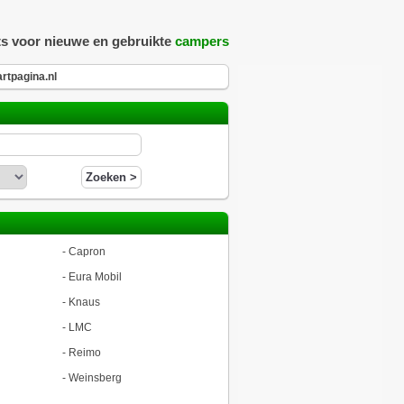
ts voor nieuwe en gebruikte
campers
rtpagina.nl
-
Capron
-
Eura Mobil
-
Knaus
-
LMC
-
Reimo
-
Weinsberg