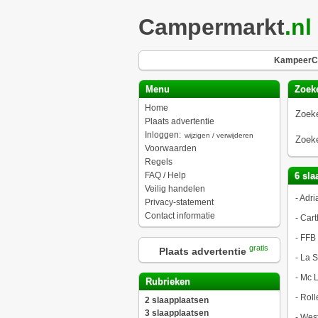
Campermarkt
.nl
KampeerCh
Menu
Zoek
Home
Zoeke
Plaats advertentie
Inloggen:
wijzigen / verwijderen
Zoeke
Voorwaarden
Regels
FAQ / Help
6 sla
Veilig handelen
-
Adri
Privacy-statement
Contact informatie
-
Cart
-
FFB
gratis
Plaats advertentie
-
La S
-
Mc L
Rubrieken
-
Roll
2 slaapplaatsen
3 slaapplaatsen
-
West