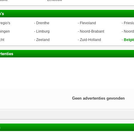
's
regio's
-
Drenthe
-
Flevoland
-
Friesl
ningen
-
Limburg
-
Noord-Brabant
-
Noord
cht
-
Zeeland
-
Zuid-Holland
-
Belgi
tenties
Geen advertenties gevonden
s