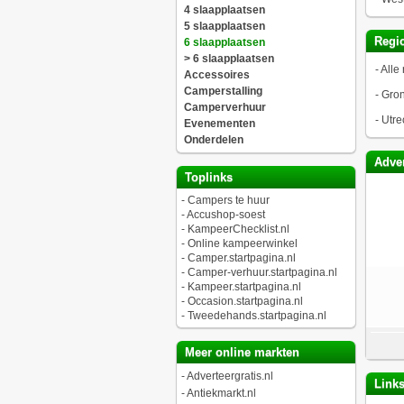
4 slaapplaatsen
5 slaapplaatsen
Regio
6 slaapplaatsen
> 6 slaapplaatsen
-
Alle 
Accessoires
Camperstalling
-
Gro
Camperverhuur
-
Utre
Evenementen
Onderdelen
Adver
Toplinks
-
Campers te huur
-
Accushop-soest
-
KampeerChecklist.nl
-
Online kampeerwinkel
-
Camper.startpagina.nl
-
Camper-verhuur.startpagina.nl
-
Kampeer.startpagina.nl
-
Occasion.startpagina.nl
-
Tweedehands.startpagina.nl
Meer online markten
-
Adverteergratis.nl
Link
-
Antiekmarkt.nl