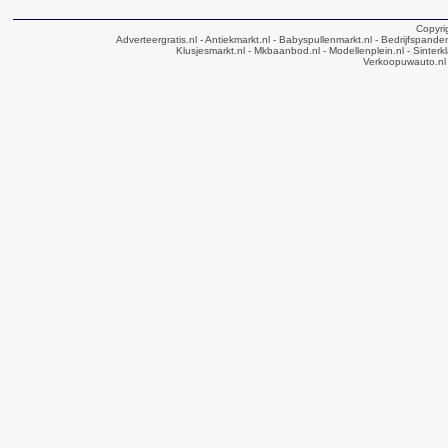
Copyri
Adverteergratis.nl
- Antiekmarkt.nl
- Babyspullenmarkt.nl
- Bedrijfspande
Klusjesmarkt.nl
- Mkbaanbod.nl
- Modellenplein.nl
- Sinterk
Verkoopuwauto.nl