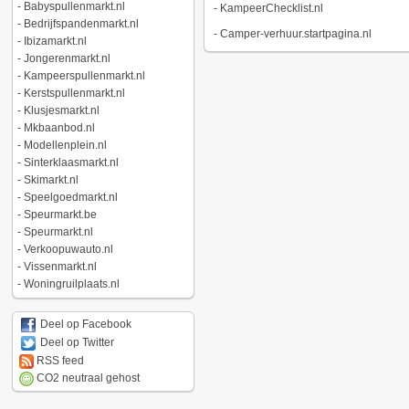
-
Babyspullenmarkt.nl
-
KampeerChecklist.nl
-
Bedrijfspandenmarkt.nl
-
Camper-verhuur.startpagina.nl
-
Ibizamarkt.nl
-
Jongerenmarkt.nl
-
Kampeerspullenmarkt.nl
-
Kerstspullenmarkt.nl
-
Klusjesmarkt.nl
-
Mkbaanbod.nl
-
Modellenplein.nl
-
Sinterklaasmarkt.nl
-
Skimarkt.nl
-
Speelgoedmarkt.nl
-
Speurmarkt.be
-
Speurmarkt.nl
-
Verkoopuwauto.nl
-
Vissenmarkt.nl
-
Woningruilplaats.nl
Deel op Facebook
Deel op Twitter
RSS feed
CO2 neutraal gehost