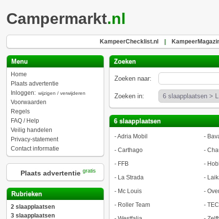
Campermarkt
.nl
KampeerChecklist.nl
|
KampeerMagazin
Menu
Zoeken
Home
Zoeken naar:
Plaats advertentie
Inloggen:
wijzigen / verwijderen
Zoeken in:
Voorwaarden
Regels
FAQ / Help
6 slaapplaatsen
Veilig handelen
-
Adria Mobil
-
Bava
Privacy-statement
Contact informatie
-
Carthago
-
Cha
-
FFB
-
Hob
gratis
Plaats advertentie
-
La Strada
-
Laik
-
Mc Louis
-
Ove
Rubrieken
-
Roller Team
-
TEC
2 slaapplaatsen
3 slaapplaatsen
-
Westfalia
-
Zel