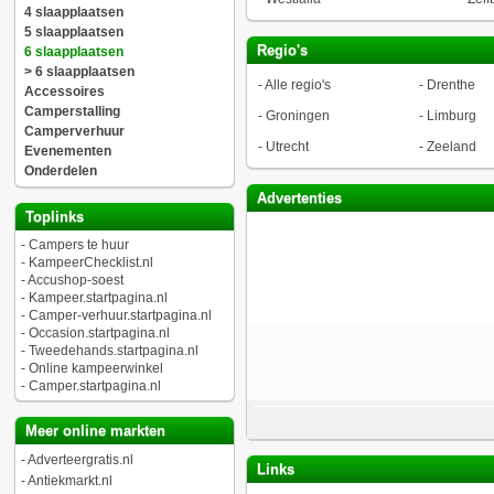
4 slaapplaatsen
5 slaapplaatsen
Regio's
6 slaapplaatsen
> 6 slaapplaatsen
-
Alle regio's
-
Drenthe
Accessoires
Camperstalling
-
Groningen
-
Limburg
Camperverhuur
-
Utrecht
-
Zeeland
Evenementen
Onderdelen
Advertenties
Toplinks
-
Campers te huur
-
KampeerChecklist.nl
-
Accushop-soest
-
Kampeer.startpagina.nl
-
Camper-verhuur.startpagina.nl
-
Occasion.startpagina.nl
-
Tweedehands.startpagina.nl
-
Online kampeerwinkel
-
Camper.startpagina.nl
Meer online markten
-
Adverteergratis.nl
Links
-
Antiekmarkt.nl