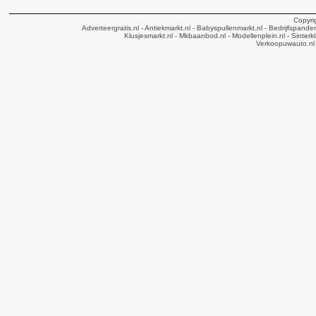
Copyri
Adverteergratis.nl
- Antiekmarkt.nl
- Babyspullenmarkt.nl
- Bedrijfspande
Klusjesmarkt.nl
- Mkbaanbod.nl
- Modellenplein.nl
- Sinterk
Verkoopuwauto.nl