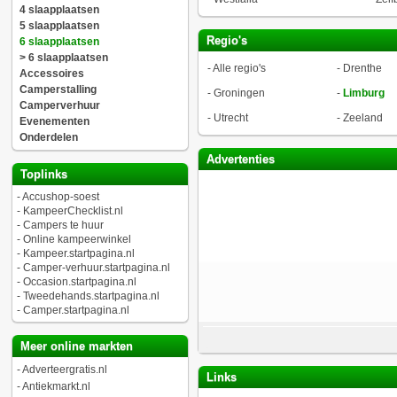
4 slaapplaatsen
5 slaapplaatsen
Regio's
6 slaapplaatsen
> 6 slaapplaatsen
-
Alle regio's
-
Drenthe
Accessoires
Camperstalling
-
Groningen
-
Limburg
Camperverhuur
-
Utrecht
-
Zeeland
Evenementen
Onderdelen
Advertenties
Toplinks
-
Accushop-soest
-
KampeerChecklist.nl
-
Campers te huur
-
Online kampeerwinkel
-
Kampeer.startpagina.nl
-
Camper-verhuur.startpagina.nl
-
Occasion.startpagina.nl
-
Tweedehands.startpagina.nl
-
Camper.startpagina.nl
Meer online markten
-
Adverteergratis.nl
Links
-
Antiekmarkt.nl