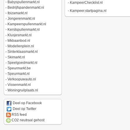
-
Babyspullenmarkt.nl
-
KampeerChecklist.nl
-
Bedrijfspandenmarkt.nl
-
Kampeer.startpagina.nl
-
Ibizamarkt.nl
-
Jongerenmarkt.nl
-
Kampeerspullenmarkt.nl
-
Kerstspullenmarkt.nl
-
Klusjesmarkt.nl
-
Mkbaanbod.nl
-
Modellenplein.nl
-
Sinterklaasmarkt.nl
-
Skimarkt.nl
-
Speelgoedmarkt.nl
-
Speurmarkt.be
-
Speurmarkt.nl
-
Verkoopuwauto.nl
-
Vissenmarkt.nl
-
Woningruilplaats.nl
Deel op Facebook
Deel op Twitter
RSS feed
CO2 neutraal gehost