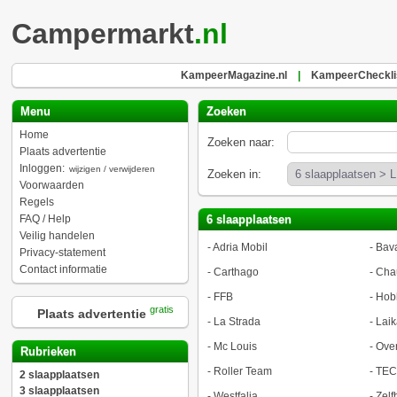
Campermarkt
.nl
KampeerMagazine.nl
|
KampeerChecklis
Menu
Zoeken
Home
Zoeken naar:
Plaats advertentie
Inloggen:
wijzigen / verwijderen
Zoeken in:
Voorwaarden
Regels
FAQ / Help
6 slaapplaatsen
Veilig handelen
-
Adria Mobil
-
Bava
Privacy-statement
Contact informatie
-
Carthago
-
Cha
-
FFB
-
Hob
gratis
Plaats advertentie
-
La Strada
-
Laik
-
Mc Louis
-
Ove
Rubrieken
-
Roller Team
-
TEC
2 slaapplaatsen
3 slaapplaatsen
-
Westfalia
-
Zel