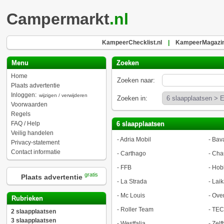
Campermarkt
.nl
KampeerChecklist.nl
|
KampeerMagazin
Menu
Zoeken
Home
Zoeken naar:
Plaats advertentie
Inloggen:
wijzigen / verwijderen
Zoeken in:
Voorwaarden
Regels
FAQ / Help
6 slaapplaatsen
Veilig handelen
-
Adria Mobil
-
Bava
Privacy-statement
Contact informatie
-
Carthago
-
Cha
-
FFB
-
Hob
gratis
Plaats advertentie
-
La Strada
-
Laik
-
Mc Louis
-
Ove
Rubrieken
-
Roller Team
-
TEC
2 slaapplaatsen
3 slaapplaatsen
-
Westfalia
-
Zel