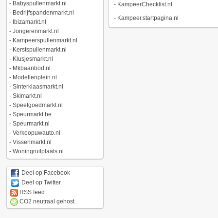
-
Babyspullenmarkt.nl
-
KampeerChecklist.nl
-
Bedrijfspandenmarkt.nl
-
Kampeer.startpagina.nl
-
Ibizamarkt.nl
-
Jongerenmarkt.nl
-
Kampeerspullenmarkt.nl
-
Kerstspullenmarkt.nl
-
Klusjesmarkt.nl
-
Mkbaanbod.nl
-
Modellenplein.nl
-
Sinterklaasmarkt.nl
-
Skimarkt.nl
-
Speelgoedmarkt.nl
-
Speurmarkt.be
-
Speurmarkt.nl
-
Verkoopuwauto.nl
-
Vissenmarkt.nl
-
Woningruilplaats.nl
Deel op Facebook
Deel op Twitter
RSS feed
CO2 neutraal gehost