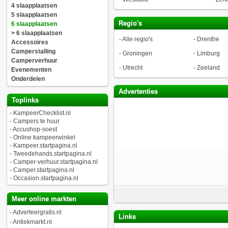
4 slaapplaatsen
5 slaapplaatsen
Regio's
6 slaapplaatsen
> 6 slaapplaatsen
-
Alle regio's
-
Drenthe
Accessoires
Camperstalling
-
Groningen
-
Limburg
Camperverhuur
-
Utrecht
-
Zeeland
Evenementen
Onderdelen
Advertenties
Toplinks
-
KampeerChecklist.nl
-
Campers te huur
-
Accushop-soest
-
Online kampeerwinkel
-
Kampeer.startpagina.nl
-
Tweedehands.startpagina.nl
-
Camper-verhuur.startpagina.nl
-
Camper.startpagina.nl
-
Occasion.startpagina.nl
Meer online markten
-
Adverteergratis.nl
Links
-
Antiekmarkt.nl