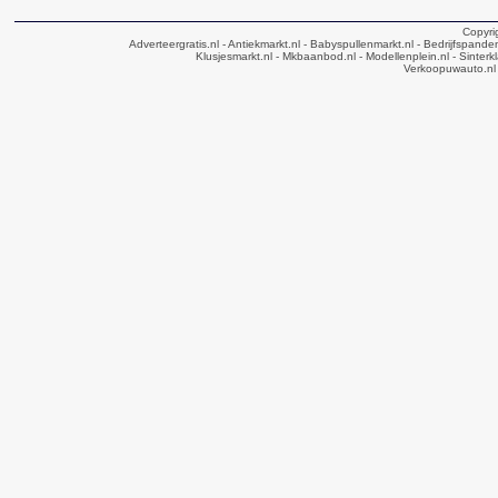
Copyri
Adverteergratis.nl
- Antiekmarkt.nl
- Babyspullenmarkt.nl
- Bedrijfspande
Klusjesmarkt.nl
- Mkbaanbod.nl
- Modellenplein.nl
- Sinterk
Verkoopuwauto.nl