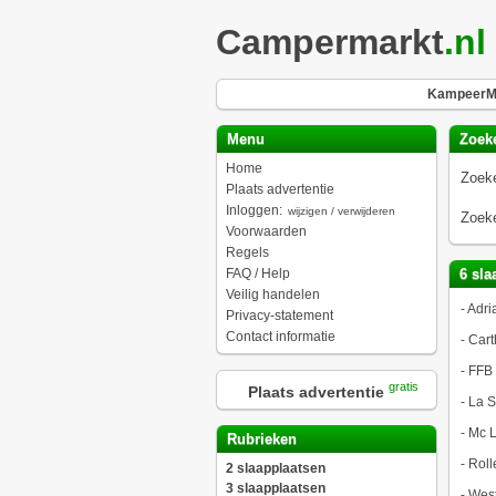
Campermarkt
.nl
KampeerMa
Menu
Zoek
Home
Zoeke
Plaats advertentie
Inloggen:
wijzigen / verwijderen
Zoeke
Voorwaarden
Regels
FAQ / Help
6 sla
Veilig handelen
-
Adri
Privacy-statement
Contact informatie
-
Cart
-
FFB
gratis
Plaats advertentie
-
La S
-
Mc L
Rubrieken
-
Roll
2 slaapplaatsen
3 slaapplaatsen
-
West