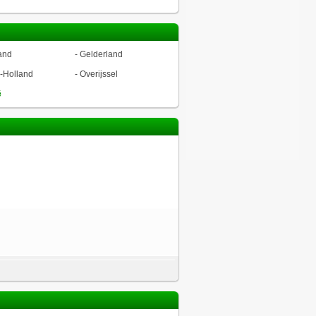
and
-
Gelderland
-Holland
-
Overijssel
ë