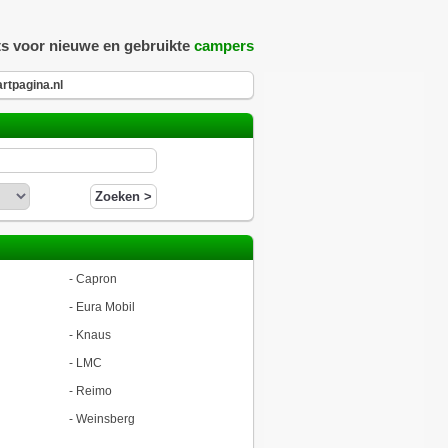
ts voor nieuwe en gebruikte
campers
rtpagina.nl
-
Capron
-
Eura Mobil
-
Knaus
-
LMC
-
Reimo
-
Weinsberg