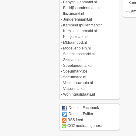
-
Babyspullenmarkt.nl
-
Kamp
-
Bedrijfspandenmarkt.nl
-
Camp
-
Ibizamarkt.nl
-
Jongerenmarkt.nl
-
Kampeerspullenmarkt.nl
-
Kerstspullenmarkt.nl
-
Klusjesmarkt.nl
-
Mkbaanbod.nl
-
Modellenplein.nl
-
Sinterklaasmarkt.nl
-
Skimarkt.nl
-
Speelgoedmarkt.nl
-
Speurmarkt.be
-
Speurmarkt.nl
-
Verkoopuwauto.nl
-
Vissenmarkt.nl
-
Woningruilplaats.nl
Deel op Facebook
Deel op Twitter
RSS feed
CO2 neutraal gehost