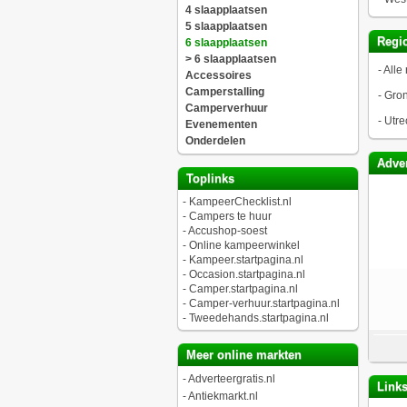
4 slaapplaatsen
5 slaapplaatsen
Regio
6 slaapplaatsen
> 6 slaapplaatsen
-
Alle 
Accessoires
Camperstalling
-
Gro
Camperverhuur
-
Utre
Evenementen
Onderdelen
Adver
Toplinks
-
KampeerChecklist.nl
-
Campers te huur
-
Accushop-soest
-
Online kampeerwinkel
-
Kampeer.startpagina.nl
-
Occasion.startpagina.nl
-
Camper.startpagina.nl
-
Camper-verhuur.startpagina.nl
-
Tweedehands.startpagina.nl
Meer online markten
-
Adverteergratis.nl
Link
-
Antiekmarkt.nl