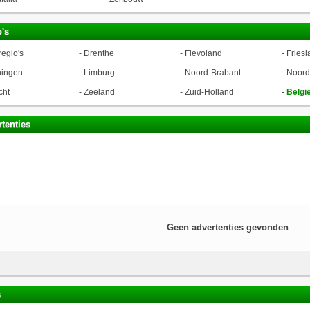
's
regio's
-
Drenthe
-
Flevoland
-
Friesl
ningen
-
Limburg
-
Noord-Brabant
-
Noord
cht
-
Zeeland
-
Zuid-Holland
-
Belgi
tenties
Geen advertenties gevonden
s