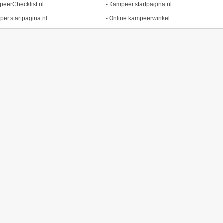
eerChecklist.nl
-
Kampeer.startpagina.nl
er.startpagina.nl
-
Online kampeerwinkel