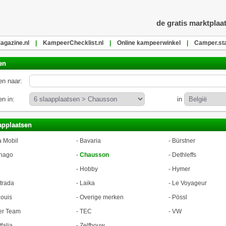
de gratis marktplaa
gazine.nl
|
KampeerChecklist.nl
|
Online kampeerwinkel
|
Camper.sta
en
n naar:
n in:
in
applaatsen
a Mobil
-
Bavaria
-
Bürstner
hago
-
Chausson
-
Dethleffs
-
Hobby
-
Hymer
trada
-
Laika
-
Le Voyageur
ouis
-
Overige merken
-
Pössl
er Team
-
TEC
-
VW
falia
-
Zelfbouw