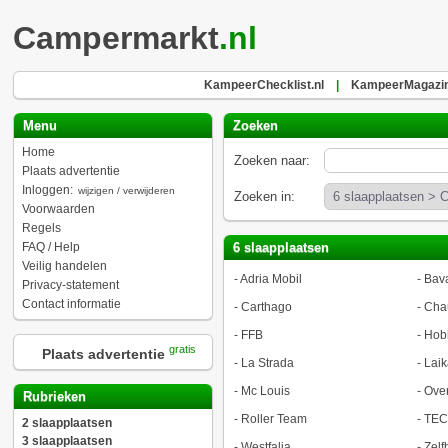
Campermarkt
.nl
KampeerChecklist.nl
|
KampeerMagazin
Menu
Zoeken
Home
Zoeken naar:
Plaats advertentie
Inloggen:
wijzigen / verwijderen
Zoeken in:
Voorwaarden
Regels
FAQ / Help
6 slaapplaatsen
Veilig handelen
-
Adria Mobil
-
Bava
Privacy-statement
Contact informatie
-
Carthago
-
Cha
-
FFB
-
Hob
gratis
Plaats advertentie
-
La Strada
-
Laik
-
Mc Louis
-
Ove
Rubrieken
-
Roller Team
-
TEC
2 slaapplaatsen
3 slaapplaatsen
-
Westfalia
-
Zel