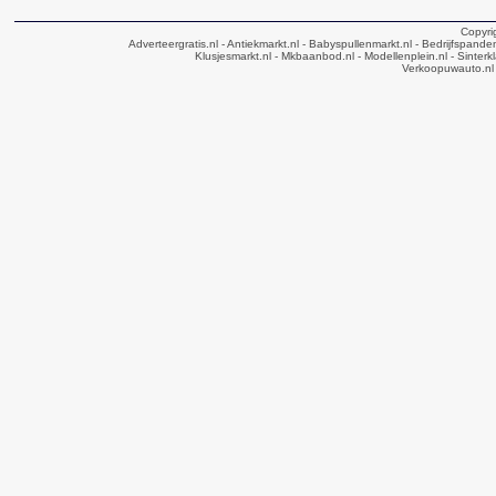
Copyri
Adverteergratis.nl
- Antiekmarkt.nl
- Babyspullenmarkt.nl
- Bedrijfspande
Klusjesmarkt.nl
- Mkbaanbod.nl
- Modellenplein.nl
- Sinterk
Verkoopuwauto.nl