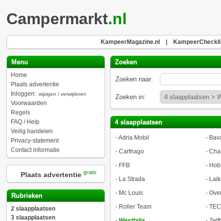
Campermarkt
.nl
KampeerMagazine.nl
|
KampeerChecklis
Menu
Zoeken
Home
Zoeken naar:
Plaats advertentie
Inloggen:
wijzigen / verwijderen
Zoeken in:
Voorwaarden
Regels
FAQ / Help
4 slaapplaatsen
Veilig handelen
-
Adria Mobil
-
Bava
Privacy-statement
Contact informatie
-
Carthago
-
Cha
-
FFB
-
Hob
gratis
Plaats advertentie
-
La Strada
-
Laik
-
Mc Louis
-
Ove
Rubrieken
-
Roller Team
-
TEC
2 slaapplaatsen
3 slaapplaatsen
-
Westfalia
-
Zel