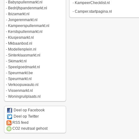
-
Babyspullenmarkt.nl
-
KampeerChecklist.nl
-
Bedrijfspandenmarkt.nl
-
Camper.startpagina.nl
-
Ibizamarkt.nl
-
Jongerenmarkt.nl
-
Kampeerspullenmarkt.nl
-
Kerstspullenmarkt.nl
-
Klusjesmarkt.nl
-
Mkbaanbod.nl
-
Modellenplein.nl
-
Sinterklaasmarkt.nl
-
Skimarkt.nl
-
Speelgoedmarkt.nl
-
Speurmarkt.be
-
Speurmarkt.nl
-
Verkoopuwauto.nl
-
Vissenmarkt.nl
-
Woningruilplaats.nl
Deel op Facebook
Deel op Twitter
RSS feed
CO2 neutraal gehost