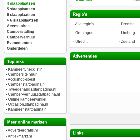
4 slaapplaatsen
5 slaapplaatsen
Regio's
6 slaapplaatsen
> 6 slaapplaatsen
-
Alle regio's
-
Drenthe
Accessoires
Camperstalling
-
Groningen
-
Limburg
Camperverhuur
-
Utrecht
-
Zeeland
Evenementen
Onderdelen
Advertenties
Toplinks
-
KampeerChecklist.nl
-
Campers te huur
-
Accushop-soest
-
Camper.startpagina.nl
-
Tweedehands.startpagina.nl
-
Camper-verhuur.startpagina.nl
-
Online kampeerwinkel
-
Occasion.startpagina.nl
-
Kampeer.startpagina.nl
Meer online markten
-
Adverteergratis.nl
Links
-
Antiekmarkt.nl