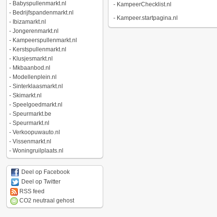
-
Babyspullenmarkt.nl
-
KampeerChecklist.nl
-
Bedrijfspandenmarkt.nl
-
Kampeer.startpagina.nl
-
Ibizamarkt.nl
-
Jongerenmarkt.nl
-
Kampeerspullenmarkt.nl
-
Kerstspullenmarkt.nl
-
Klusjesmarkt.nl
-
Mkbaanbod.nl
-
Modellenplein.nl
-
Sinterklaasmarkt.nl
-
Skimarkt.nl
-
Speelgoedmarkt.nl
-
Speurmarkt.be
-
Speurmarkt.nl
-
Verkoopuwauto.nl
-
Vissenmarkt.nl
-
Woningruilplaats.nl
Deel op Facebook
Deel op Twitter
RSS feed
CO2 neutraal gehost