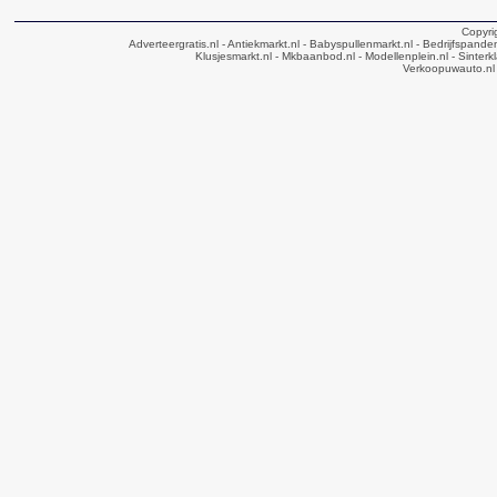
Copyri
Adverteergratis.nl
- Antiekmarkt.nl
- Babyspullenmarkt.nl
- Bedrijfspande
Klusjesmarkt.nl
- Mkbaanbod.nl
- Modellenplein.nl
- Sinterk
Verkoopuwauto.nl