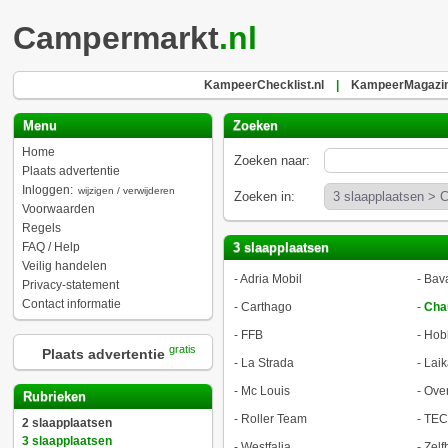
Campermarkt
.nl
KampeerChecklist.nl
|
KampeerMagazin
Menu
Zoeken
Home
Zoeken naar:
Plaats advertentie
Inloggen:
wijzigen / verwijderen
Zoeken in:
Voorwaarden
Regels
FAQ / Help
3 slaapplaatsen
Veilig handelen
-
Adria Mobil
-
Bava
Privacy-statement
Contact informatie
-
Carthago
-
Cha
-
FFB
-
Hob
gratis
Plaats advertentie
-
La Strada
-
Laik
-
Mc Louis
-
Ove
Rubrieken
-
Roller Team
-
TEC
2 slaapplaatsen
3 slaapplaatsen
-
Westfalia
-
Zel