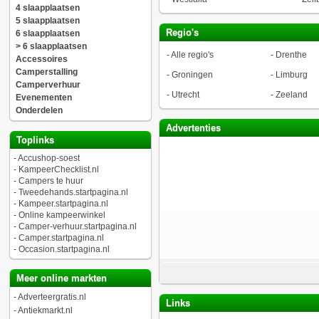
4 slaapplaatsen
5 slaapplaatsen
Regio's
6 slaapplaatsen
> 6 slaapplaatsen
-
Alle regio's
-
Drenthe
Accessoires
Camperstalling
-
Groningen
-
Limburg
Camperverhuur
-
Utrecht
-
Zeeland
Evenementen
Onderdelen
Advertenties
Toplinks
-
Accushop-soest
-
KampeerChecklist.nl
-
Campers te huur
-
Tweedehands.startpagina.nl
-
Kampeer.startpagina.nl
-
Online kampeerwinkel
-
Camper-verhuur.startpagina.nl
-
Camper.startpagina.nl
-
Occasion.startpagina.nl
Meer online markten
-
Adverteergratis.nl
Links
-
Antiekmarkt.nl